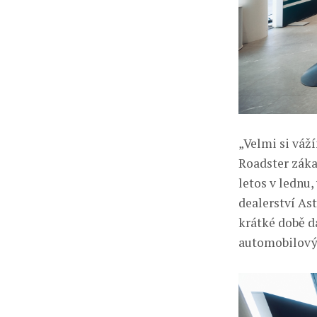
„Velmi si váž
Roadster záka
letos v lednu
dealerství As
krátké době d
automobilovýc