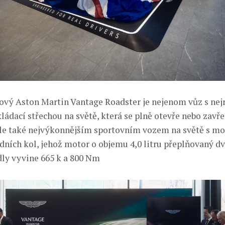
vý Aston Martin Vantage Roadster je nejenom vůz s nejr
ládací střechou na světě, která se plně otevře nebo zavř
ale také nejvýkonnějším sportovním vozem na světě s m
ních kol, jehož motor o objemu 4,0 litru přeplňovaný 
ly vyvine 665 k a 800 Nm