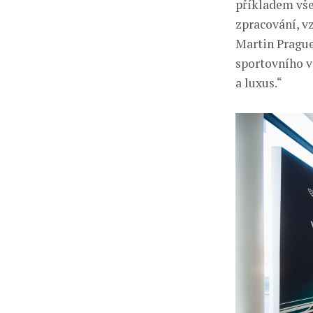
příkladem vš
zpracování, v
Martin Prague
sportovního v
a luxus.“