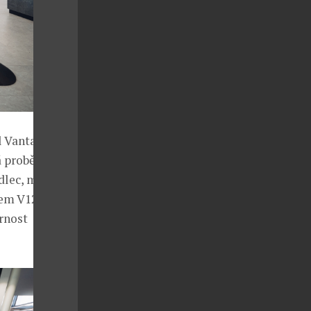
l Vantage
á proběhla
lec, majitel
m V12 je to v
rnost