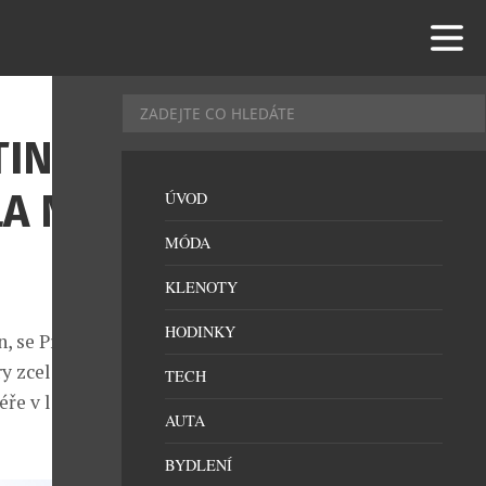
TIN
A NA
ÚVOD
MÓDA
KLENOTY
HODINKY
, se Praha
y zcela
TECH
éře v lednu
AUTA
BYDLENÍ