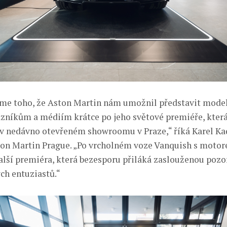
íme toho, že Aston Martin nám umožnil představit mode
zníkům a médiím krátce po jeho světové premiéře, kter
, v nedávno otevřeném showroomu v Praze,“ říká Karel Kad
ton Martin Prague. „Po vrcholném voze Vanquish s motore
alší premiéra, která bezesporu přiláká zaslouženou pozo
h entuziastů.“