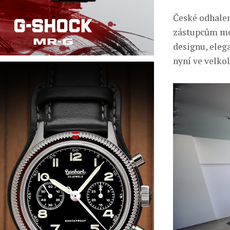
České odhale
zástupcům méd
designu, eleg
nyní ve velko