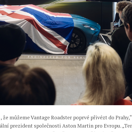
, že můžeme Vantage Roadster poprvé přivézt do Prahy,“
nální prezident společnosti Aston Martin pro Evropu. „Ten