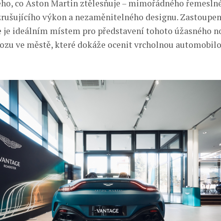
eho, co Aston Martin ztělesňuje – mimořádného řemesln
zrušujícího výkon a nezaměnitelného designu. Zastoupen
 je ideálním místem pro představení tohoto úžasného 
ozu ve městě, které dokáže ocenit vrcholnou automobil