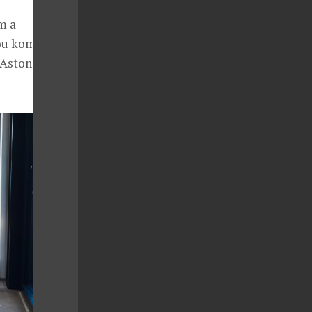
m a
kou kombinací
 Aston Martin,