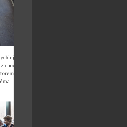
ychlejší
e za pouhých
otorem vpředu
dvěma