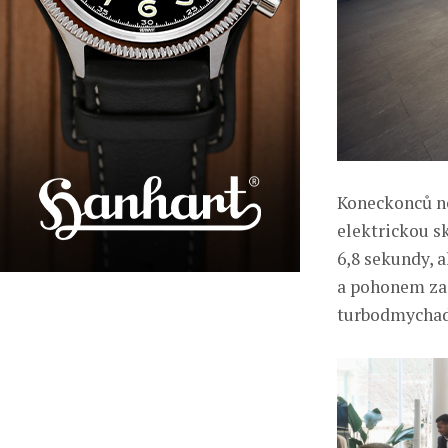
Koneckonců no
elektrickou sk
6,8 sekundy, 
a pohonem zad
turbodmychad