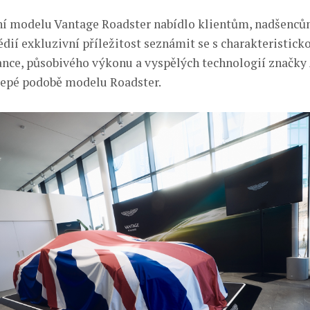
ní modelu Vantage Roadster nabídlo klientům, nadšenců
ií exkluzivní příležitost seznámit se s charakteristic
ance, působivého výkonu a vyspělých technologií značky
lepé podobě modelu Roadster.