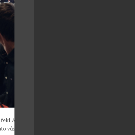
 řekl Andreas
to vůz je