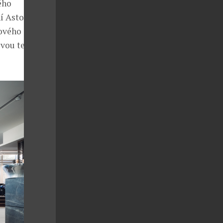
ého
í Aston
nového
ovou techniku