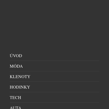
CELEBRITY
|
16.7.2026
Bronzová olympijská medailistka a dvojnásobná
držitelka ocenění Biatlonista roku je novou
ambasadorkou české značky Prim. Tereza
Voborníková je tváří kolekce hodinek Spartak 39,
které sama nosí. „Spolupráce s Terezou
Voborníkovou dává smysl i kvůli tomu, že naše
práce stojí na stejných základech. Tedy na přesnosti,
trpělivosti, ale i práci, která může být vidět až po
ÚVOD
[…]
MÓDA
KLENOTY
HODINKY
TECH
AUTA