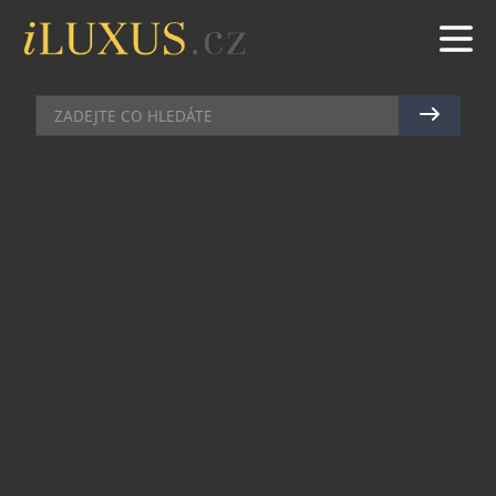
CELEBRITY
|
25.3.2025
|
JAN PEŠEK
AUSTIN BUTLER SPOJIL SÍLY SE
ZNAČKOU BREITLING
Herec Austin Butler, nominovaný na Oscara za
hlavní roli ve filmu Elvis, se stal novým
ambasadorem prestižní švýcarské hodinářské
značky Breitling. Zároveň se stal i tváří její
nejnovější modelové řady Top Time B31 – a
spojení jeho jména s touto ikonickou značkou
není náhodné.