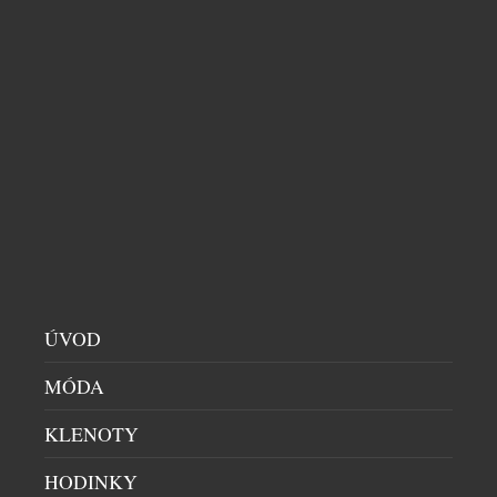
LD SEATING ROZŠIŘUJE SÉRII ŽIDLÍ LOTUS OD
MARTINA BALLENDATA
SALONY
|
30.7.2025
Série konferenčních a barových židlí Lotus, kterou
pro LD Seating navrhl renomovaný designér Martin
Ballendat, se rozrostla o dvě nové varianty podnoží.
Společnost tak navazuje na dlouhodobou spolupráci
s autorem celé řady, jejíž tvarově výrazné modely
inspirované lotosovým květem patří k
nejvýraznějším produktům značky. Novinky
rozšiřují možnosti využití židlí Lotus v
nejrůznějších typech interiérů – […]
ÚVOD
MÓDA
KLENOTY
HODINKY