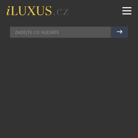
SALONY
|
16.4.2025
|
MAREK ZELENÝ
ROLLS-ROYCE MÁ VLASTNÍ
ŠACHOVOU SADU
Společnost Rolls-Royce Motor Cars představuje
šachovou sadu Rolls-Royce, moderní vyjádření
jedné z nejuznávanějších strategických her na
světě, která překračuje hranice kultur a generací.
Hra je současně symbolem pohostinnosti a
sdílení zážitků, které jsou vlastní i ostatním
lifestylovým doplňkům značky. Šachové figurky
se před každým použitím slavnostně zpřístupní a
tím zprostředkují stejný pocit mimořádné