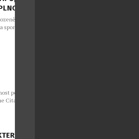
APLNO
rozeně jako
 a spontánní
lo také v
e sedmým
 v případě
nce druhé
ý každoročně
nost potká s
e Citadelle
azuje, že i
tančit bosá v
elle s duší
e jedna z
KTERÉ