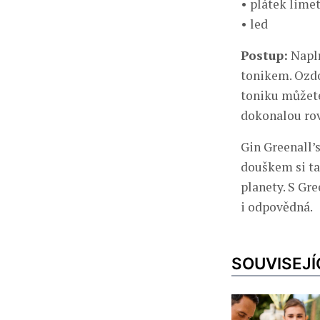
• plátek lime
• led
Postup:
Naplň
tonikem. Ozdo
toniku můžete
dokonalou ro
Gin Greenall’
douškem si tak
planety. S Gre
i odpovědná.
SOUVISEJÍ