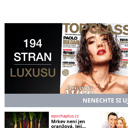
NENECHTE SI U
epochaplus.cz
Mrkev není jen
oranžová. Její