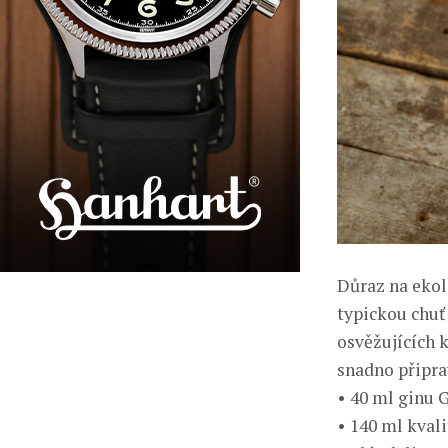
Důraz na ekolo
typickou chuť 
osvěžujících 
snadno připra
• 40 ml ginu G
• 140 ml kval