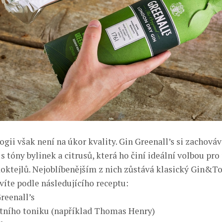
gii však není na úkor kvality. Gin Greenall’s si zachová
s tóny bylinek a citrusů, která ho činí ideální volbou pro
koktejlů. Nejoblíbenějším z nich zůstává klasický Gin&To
víte podle následujícího receptu:
reenall’s
itního toniku (například Thomas Henry)