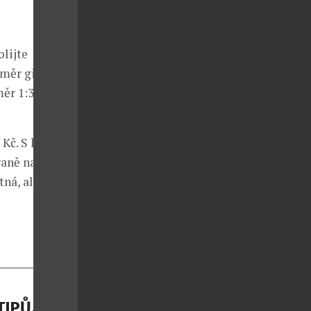
lijte
oměr ginu a
r 1:3 zajistí
 Kč. S každým
raně naší
tná, ale
TIPŮ, JAK