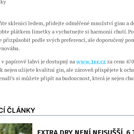
tky
te sklenici ledem, přidejte odměřené množství ginu a do
bte plátkem limetky a vychutnejte si harmonii chutí. P
 přizpůsobit podle svých preferencí, ale doporučený pomě
vnováhu.
s v papírové lahvi je dostupný na
www.1er.cz
za cenu 470
 nejen užijete kvalitní gin, ale zároveň přispějete k och
enall’s si můžete připít na budoucnost, která je nejen chu
CÍ ČLÁNKY
EXTRA DRY NENÍ NEJSUŠŠÍ. 6 