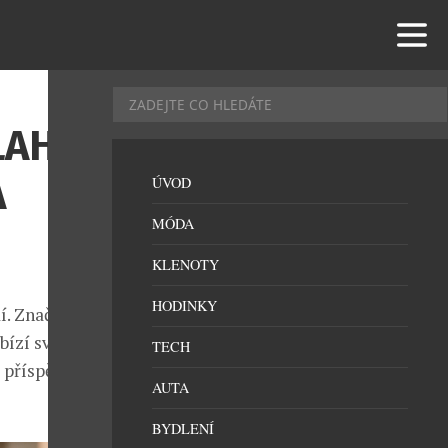
LAHVI
A
ÚVOD
MÓDA
KLENOTY
HODINKY
í. Značka
bízí svůj
TECH
 příspěvek k
AUTA
BYDLENÍ