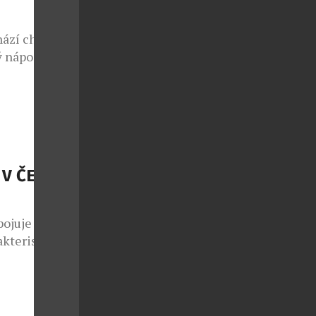
. […]
hází chuť na
 nápoj.
e Codorníu
hou nabídnout
s kostkami
ich jemná
V ČESKÉ
pojuje
akteristickou
í vyžadují
edstavení
běhlo v
ožnost