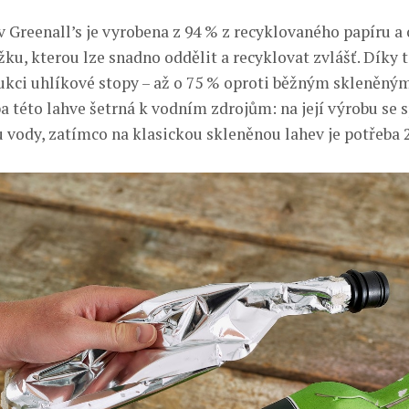
v Greenall’s je vyrobena z 94 % z recyklovaného papíru a
žku, kterou lze snadno oddělit a recyklovat zvlášť. Díky
ukci uhlíkové stopy – až o 75 % oproti běžným skleněný
a této lahve šetrná k vodním zdrojům: na její výrobu se 
u vody, zatímco na klasickou skleněnou lahev je potřeba 2,