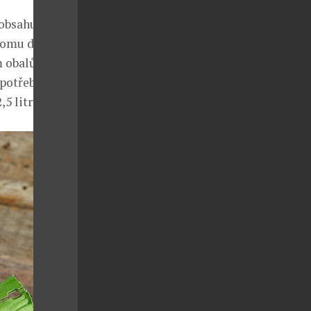
 obsahuje
 tomu dochází
m obalům.
spotřebuje
5 litru.