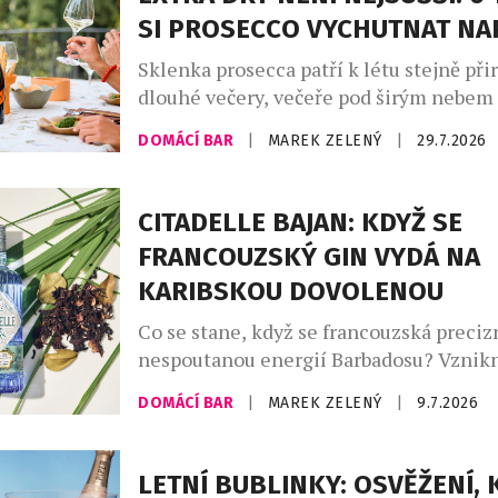
SI PROSECCO VYCHUTNAT N
Sklenka prosecca patří k létu stejně při
dlouhé večery, večeře pod širým nebem
setkání s přáteli. Své pevné místo si naš
DOMÁCÍ BAR
|
MAREK ZELENÝ
|
29.7.2026
našich skleničkách. Česká republika j
největším dovozcem prosecca na světě a
jemně perlivého frizzante jí patří doko
CITADELLE BAJAN: KDYŽ SE
místo. Mezinárodní den prosecca, kter
FRANCOUZSKÝ GIN VYDÁ NA
připadá na […]
KARIBSKOU DOVOLENOU
Co se stane, když se francouzská preciz
nespoutanou energií Barbadosu? Vznikn
Bajan – limitovaná edice ginu, která dok
DOMÁCÍ BAR
|
MAREK ZELENÝ
|
9.7.2026
francouzská elegance si umí zout boty a 
písku. Spojuje v sobě umění značky Citad
ostrova, kde se zrodil rum. Výsledkem j
LETNÍ BUBLINKY: OSVĚŽENÍ, 