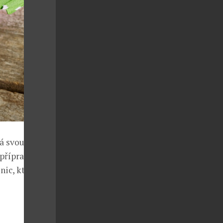
vá svou
 přípravu
nic, který