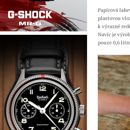
Papírová lahe
plastovou vlo
k výrazné red
Navíc je výrob
pouze 0,6 litr