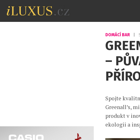
DOMÁCÍ BAR
|
GREEN
– PŮV
PŘÍR
Spojte kvalit
Greenall’s, mi
produkt v ino
ekologii a ins