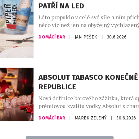
nejzajímavějších novinek letošního roku
PATŘÍ NA LED
Léto propuklo v celé své síle a ním přic
něco víc než jen na obyčejný vychlazený
Champagne Riviera Demi Sec a Anna d
DOMÁCÍ BAR
|
JAN PEŠEK
|
30.6.2026
Ice Edition ukazují, že šumivá vína mo
úplně nový zážitek, pokud se servírují 
ledu. Právě tehdy se naplno rozvine jej
sladkost, jiskřivá svěžest i […]
ABSOLUT TABASCO KONEČNĚ 
REPUBLICE
Nová definice barového zážitku, která s
prémiovou kvalitu vodky Absolut s char
pálivostí omáček TABASCO® pro ty, kteř
DOMÁCÍ BAR
|
MAREK ZELENÝ
|
30.6.2026
intenzitu bez kompromisů. Oficiální př
žhavé novinky Absolut® TABASCO™ pro
pražském Twist Baru, kde měli hosté m