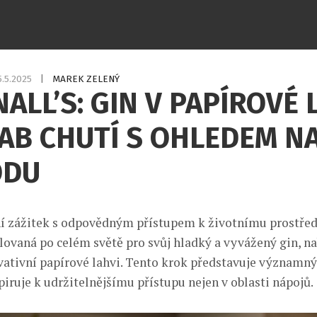
5.5.2025
|
MAREK ZELENÝ
ALL’S: GIN V PAPÍROVÉ 
AB CHUTÍ S OHLEDEM N
ODU
ní zážitek s odpovědným přístupem k životnímu prostřed
lovaná po celém světě pro svůj hladký a vyvážený gin, na
vativní papírové lahvi. Tento krok představuje významný
piruje k udržitelnějšímu přístupu nejen v oblasti nápojů.