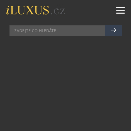
DOMÁCÍ BAR
|
20.5.2025
|
MAREK ZELENÝ
OCHUTNEJTE KARIBSKÝ POKLAD
PUNTACANA NA RUMFESTU
2025
Rum Puntacana, jeden z nejvyhledávanějších
dominikánských rumů, dorazí letos na prestižní
Rumfest, který se uskuteční 24. května 2025 v
Praze. Puntacana je symbolem autentické
karibské atmosféry a dokonalého řemeslného
zpracování a právě nyní mají milovníci rumu
jedinečnou příležitost poznat její bohaté chutě
osobně.