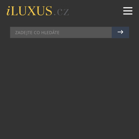
VÝSTAVY A PREMIÉRY
|
14.6.2025
|
MAREK ZELENÝ
VÝSTAVA STŘEDOČESKÉHO
MUZEA V ROZTOKÁCH ZKOUMÁ
MĚSTO OČIMA UMĚLCŮ
Středočeské muzeum Roztoky otevřelo výstavu
Město pro každého?, která přenáší témata
stejnojmenné knihy Osamu Okamury, Jiřího
Franty a Davida Böhma do výstavního prostoru.
Téma města zde získává novou podobu
prostřednictvím architektonické a výtvarné
interpretace autorů knihy a současných umělců,
kteří se veřejným prostorem a městským životem