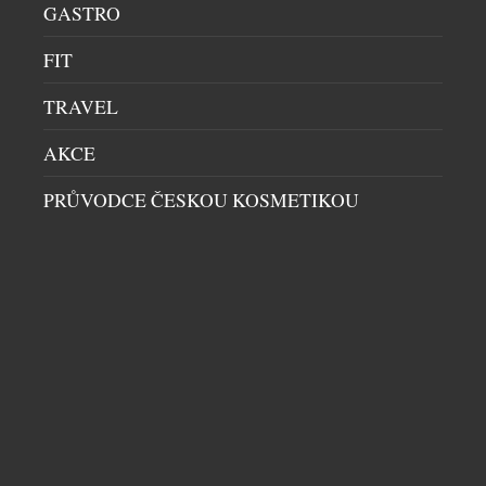
GASTRO
FIT
TRAVEL
AKCE
KONTROVERZNÍ PADĚLATEL A MALÍŘ
PRŮVODCE ČESKOU KOSMETIKOU
WOLFGANG BELTRACCHI VYSTAVUJE POPRVÉ
V PRAZE
VÝSTAVY A PREMIÉRY
|
25.4.2026
Pražský Obecní dům se letos na několik měsíců
promění v místo, kde se střetává minulost s
přítomností, pravda s iluzí a talent s kontroverzí.
Od 7. května do 27. září 2026 zde představí Wolfgang
Beltracchi svou aktuální tvorbu pod názvem Divine
Stories – Božské příběhy. Jméno, které ještě před
patnácti lety otřáslo světem umění. Beltracchi […]