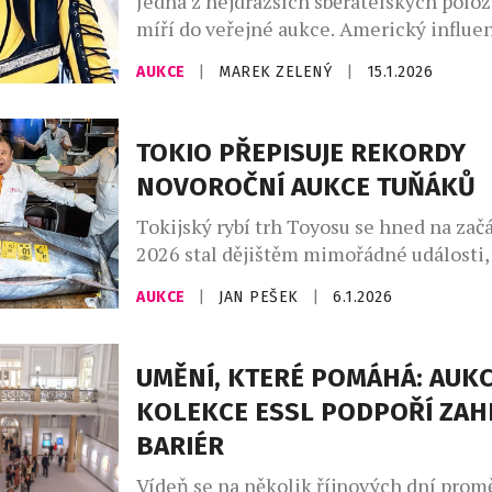
Jedna z nejdražších sběratelských polo
míří do veřejné aukce. Americký influen
podnikatel a profesionální wrestler Log
AUKCE
|
MAREK ZELENÝ
|
15.1.2026
aktuálně draží extrémně vzácnou Poké
Pikachu Illustrator, považovanou za „sva
světa sběratelství. Aukce, která probíhá
TOKIO PŘEPISUJE REKORDY
platformě Goldin Auctions, přitahuje p
NOVOROČNÍ AUKCE TUŇÁKŮ
investorů, fanoušků popkultury i finanč
celém světě. Když si v roce […]
Tokijský rybí trh Toyosu se hned na zač
2026 stal dějištěm mimořádné události,
přepsala aukční historii. Obří tuňák mo
AUKCE
|
JAN PEŠEK
|
6.1.2026
hmotnosti 243 kilogramů byl vydražen 
neuvěřitelných 510 milionů jenů, což p
kurzu odpovídá zhruba 67,5 milionům ko
UMĚNÍ, KTERÉ POMÁHÁ: AUKC
vůbec nejvyšší cenu, jaká kdy byla za j
KOLEKCE ESSL PODPOŘÍ ZAH
tuňáka zaplacena. Rekordní rybu […]
BARIÉR
Vídeň se na několik říjnových dní promě