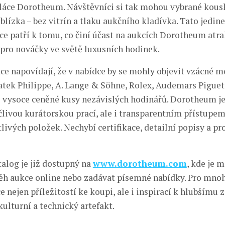
láce Dorotheum. Návštěvníci si tak mohou vybrané kous
blízka – bez vitrín a tlaku aukčního kladívka. Tato jedi
ce patří k tomu, co činí účast na aukcích Dorotheum atra
k pro nováčky ve světě luxusních hodinek.
ce napovídají, že v nabídce by se mohly objevit vzácné m
atek Philippe, A. Lange & Söhne, Rolex, Audemars Piguet,
 vysoce ceněné kusy nezávislých hodinářů. Dorotheum je
člivou kurátorskou prací, ale i transparentním přístupem
ivých položek. Nechybí certifikace, detailní popisy a pr
alog je již dostupný na
www.dorotheum.com
, kde je 
ěh aukce online nebo zadávat písemné nabídky. Pro mno
 nejen příležitostí ke koupi, ale i inspirací k hlubšímu 
ulturní a technický artefakt.