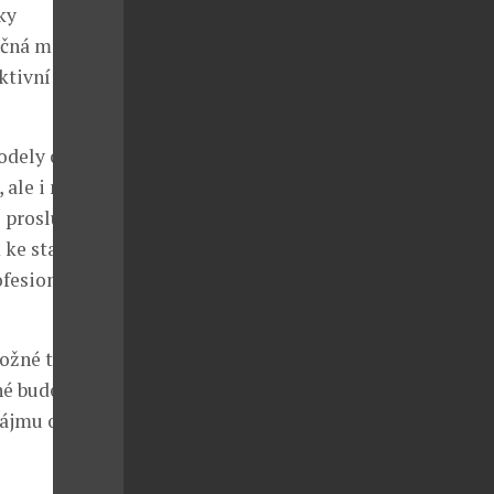
ky
nečná možnost
ktivní jak pro
odely od
 ale i méně
 proslulé
 ke stavu a
ofesionální
možné také
hé bude
zájmu o