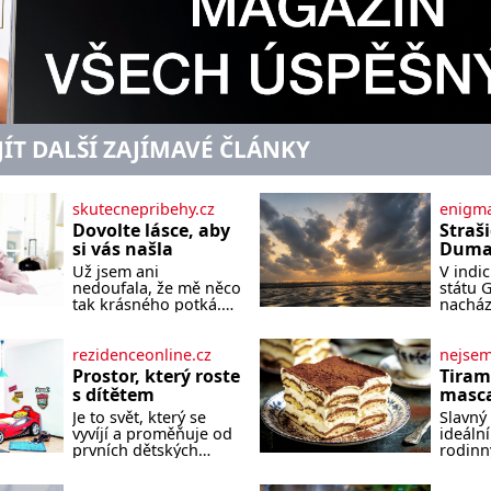
JÍT DALŠÍ ZAJÍMAVÉ ČLÁNKY
skutecnepribehy.cz
enigma
Dovolte lásce, aby
Straš
si vás našla
Dumas
písek
Už jsem ani
V indi
ze kt
nedoufala, že mě něco
státu 
zlo?
tak krásného potká.
nacház
Až v pětapadesáti jsem
které 
zažila lásku na první
temnou
pohled. Poprvé jsem
tomu p
rezidenceonline.cz
nejse
se vdávala, když mi
písek t
Prostor, který roste
Tiram
bylo dvacet. Oba jsme
má plá
s dítětem
masca
byli mladí a byl to tak
netypi
kávo
Je to svět, který se
Slavný 
říkajíc sňatek z
Nakoli
vyvíjí a proměňuje od
ideální
rozumu. Rodiče nás
prvních dětských
rodinn
dali dohromady, Toník
krůčků až po
slavnos
byl dobře zaopatřený
dospívání. Správně
jeho př
mladý muž. Manželství