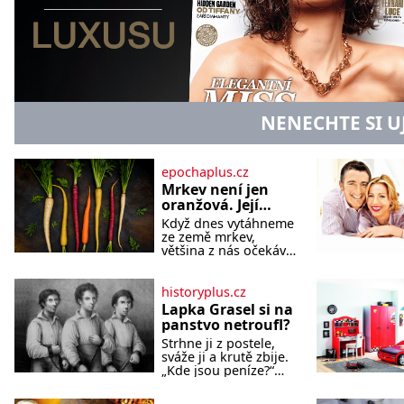
NENECHTE SI U
epochaplus.cz
Mrkev není jen
oranžová. Její
neuvěřitelný
Když dnes vytáhneme
příběh začíná
ze země mrkev,
fialovou barvou
většina z nás očekává
sytě oranžový kořen.
Jenže po většinu své
historie je mrkev
historyplus.cz
všechno možné, jen
Lapka Grasel si na
ne oranžová. Je
panstvo netroufl?
fialová, žlutá, bílá,
Strhne ji z postele,
někdy dokonce téměř
sváže ji a krutě zbije.
černá. Až díky stovkám
„Kde jsou peníze?“
let pečlivého šlechtění
naléhá Grasel na
se z ní stává zelenina,
starou švadlenku.
bez které si českou