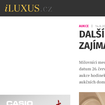
AUKCE
|
14.6.2
DALŠ
ZAJÍ
Milovníci mec
datum 26. čer
aukce hodinek
aukčních dom