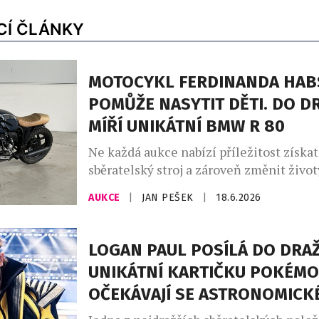
CÍ ČLÁNKY
MOTOCYKL FERDINANDA HA
POMŮŽE NASYTIT DĚTI. DO D
MÍŘÍ UNIKÁTNÍ BMW R 80
Ne každá aukce nabízí příležitost získa
sběratelský stroj a zároveň změnit životy
Právě takový příběh stojí za charitativn
AUKCE
|
JAN PEŠEK
|
18.6.2026
motocyklu rakouského závodníka Ferd
Habsburga-Lotrinského, vítěze slavnéh
hodin Le Mans z roku 2021. Výtěžek z a
LOGAN PAUL POSÍLÁ DO DRA
organizaci Mary’s Meals, která zajišťuje
UNIKÁTNÍ KARTIČKU POKÉMO
stravování dětem v nejchudších regione
OČEKÁVAJÍ SE ASTRONOMICK
Draženým strojem […]