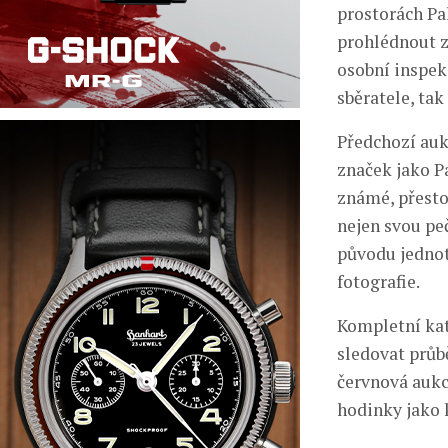
prostorách Pa
prohlédnout z
osobní inspek
sběratele, ta
Předchozí auk
značek jako P
známé, přesto
nejen svou pe
původu jednotl
fotografie.
Kompletní kat
sledovat průb
červnová aukce
hodinky jako k