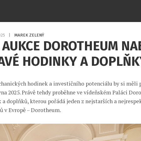
025
|
MAREK ZELENÝ
Í AUKCE DOROTHEUM NA
MAVÉ HODINKY A DOPLŇK
hanických hodinek a investičního potenciálu by si měli 
vna 2025. Právě tehdy proběhne ve vídeňském Paláci Dor
 a doplňků, kterou pořádá jeden z nejstarších a nejrespe
ů v Evropě – Dorotheum.