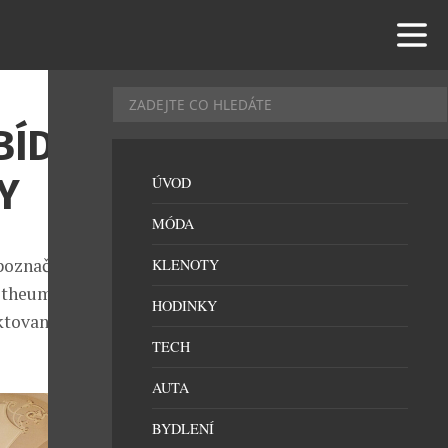
BÍDNE
Y
ÚVOD
MÓDA
poznačit
KLENOTY
otheum další
HODINKY
ktovanějších
TECH
AUTA
BYDLENÍ