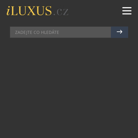
CHRONOGRAFY
|
10.7.2025
|
JAN PEŠEK
TAG HEUER CARRERA
CHRONOGRAPH: KDYŽ
ELEGANCE POTKÁVÁ SVOBODU
Švýcarská hodinářská značka TAG Heuer dnes
představila limitovanou edici svých pověstných
hodinek Carrera Chronograph, která rozšiřuje
ikonickou kolekci Carrera o novou kapitolu plnou
dobrodružství, sportovního ducha a elegantní
preciznosti. Novinka osloví každého, kdo touží žít
každý okamžik naplno – s vášní, stylem a
svobodou.