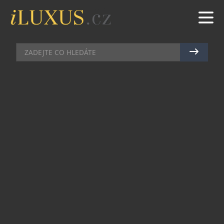
AUTA
|
9.7.2025
|
MAREK ZELENÝ
ROLLS-ROYCE MOTOR CARS
PRAGUE VZDÁVÁ HOLD
KULTURNÍMU ODKAZU MODELU
PHANTOM
Model Phantom je od roku 1925 nejznámějším
symbolem úspěchu. Po osm generací provázel
královské rodiny, státníky, umělce a průmyslové
magnáty, kteří byli přítomni u mnoha z
nejvýznamnějších okamžiků moderní historie.
Rolls-Royce Phantom, oceňovaný za svou