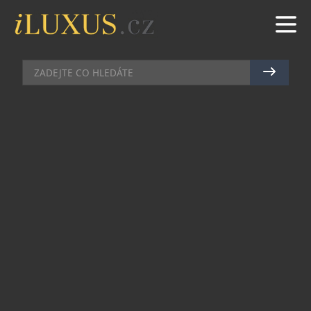
DOMÁCÍ BAR
|
16.7.2025
|
MAREK ZELENÝ
JUNE MANGO & PASSION FRUIT:
EXOTICKÝ ZÁŽITEK VE SKLENICI,
KTERÝ VÁS PŘENESE DO
TROPICKÉHO RÁJE
Objevte novou dimenzi osvěžení s June Mango &
Passion Fruit – francouzskou novinkou, která
přináší jedinečnou kombinaci exotiky a elegance.
Tento výjimečný gin propojuje jemnost
hroznového destilátu G’Vine s intenzivními
přírodními infuzemi manga a maracuji, a slibuje
tak nezapomenutelný zážitek pro všechny smysly.