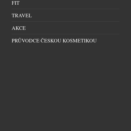
FIT
TRAVEL
AKCE
PRŮVODCE ČESKOU KOSMETIKOU
ABSOLUT TABASCO KONEČNĚ V ČESKÉ
REPUBLICE
DOMÁCÍ BAR
|
30.6.2026
Nová definice barového zážitku, která spojuje
prémiovou kvalitu vodky Absolut s
charakteristickou pálivostí omáček TABASCO® pro
ty, kteří vyžadují intenzitu bez kompromisů.
Oficiální představení žhavé novinky Absolut®
TABASCO™ proběhlo v pražském Twist Baru, kde