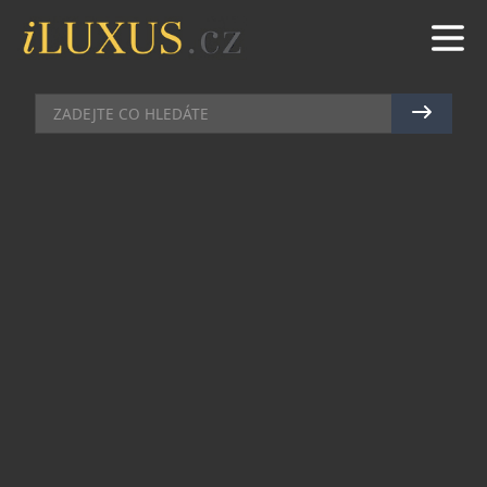
DECOR
|
19.8.2025
|
MAREK ZELENÝ
KOLEKCE DOLCE VITA LUKÁŠE
JABŮRKA JAKO ÓDA NA ČAS
VINOBRANÍ A UMĚNÍ STOLOVÁNÍ
Babí léto a podzim patří vínu, světlu a sdíleným
chvílím. Je to čas vinobraní, kdy zrají nejen
hrozny, ale i atmosféra kolem stolu. Právě tu
zachycuje kolekce Dolce Vita od Lukáše Jabůrka –
dekanter, karafa a precizně tvarované sklenice
vynikají ve spojení s vázami ve stejné estetice.
Jemně modelovaný reliéf, vertikální optika a čistá
silueta podtrhují květy, nápoj i celkový dojem