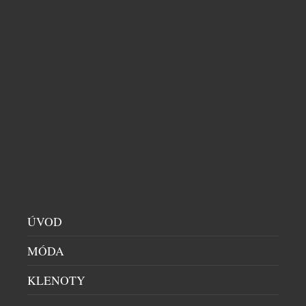
švýcarské historie? Ano – a navíc vám bude každý
den ukazovat čas. Novinka Zurich Meeting Point
Clock – Miniature Edition od slavné značky
Mondaine přenáší jeden z nejznámějších
orientačních bodů curyšského hlavního nádraží do
podoby stolního objektu, který balancuje na pomezí
designového doplňku, sběratelského artefaktu a […]
ÚVOD
MÓDA
KLENOTY