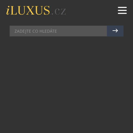
AUTA
|
13.9.2025
|
JAN PEŠEK
DS AUTOMOBILES UZAVŘELA
GOLFOVÉ PARTNERSTVÍ
Největší golfová soutěž ve Francii těží z velmi
širokého mediálního pokrytí. Vysílá se ve 167
zemích a zasahuje více než 500 milionů
domácností po celém světě. Nejlepší momenty
jsou hojně přenášeny na sociálních sítích. Tato
vysílání jsou pro společnost DS Automobiles
příležitostí k propagaci svých nových produktů
cílové populaci.