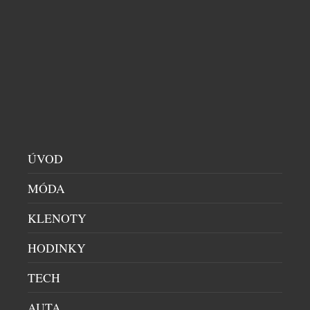
francouzská elegance si umí zout boty a tančit bosá
v písku. Spojuje v sobě umění značky Citadelle s
duší ostrova, kde se zrodil rum. Výsledkem je jedna
z nejzajímavějších novinek letošního roku. […]
ÚVOD
MÓDA
KLENOTY
HODINKY
TECH
AUTA