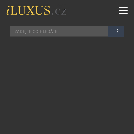
DOMÁCÍ BAR
|
14.10.2025
|
MAREK ZELENÝ
EXKLUZIVNÍ ŠAMPAŇSKÉ MUMM
CORDON ROUGE V NOVÉ
PODOBĚ
S blížícím se 150. výročím prémiového
šampaňského Mumm Cordon Rouge přichází
francouzská značka G.H. Mumm s přepracovaným
designem láhve s ikonickou červenou stuhou.
Nový vzhled propojuje historické dědictví s
moderní energií domu a potvrzuje nadčasový
charakter tohoto nezaměnitelného cuvée. Na
českém trhu bude nová láhev Mumm Cordon