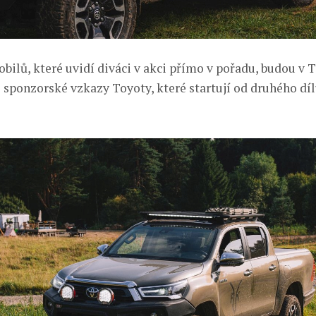
ilů, které uvidí diváci v akci přímo v pořadu, budou v 
 sponzorské vzkazy Toyoty, které startují od druhého dílu