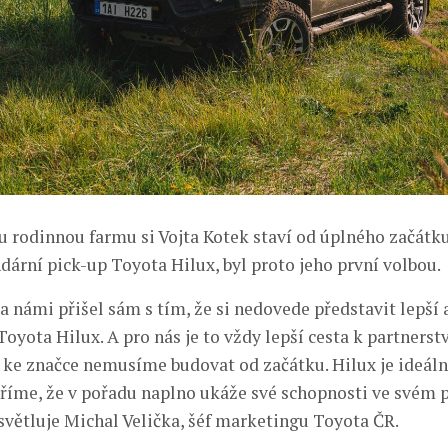
 rodinnou farmu si Vojta Kotek staví od úplného začátku
dární pick-up Toyota Hilux, byl proto jeho první volbou.
a námi přišel sám s tím, že si nedovede představit lepší 
Toyota Hilux. A pro nás je to vždy lepší cesta k partnerst
 ke značce nemusíme budovat od začátku. Hilux je ideální
ěříme, že v pořadu naplno ukáže své schopnosti ve svém
ysvětluje Michal Velička, šéf marketingu Toyota ČR.