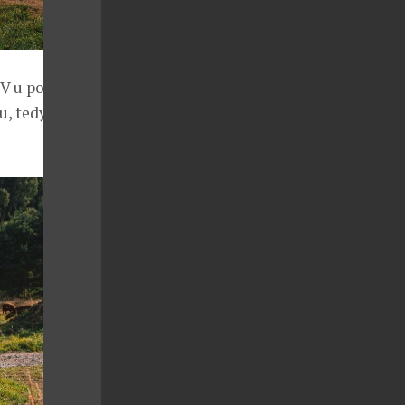
TV u pořadu
, tedy od 31.