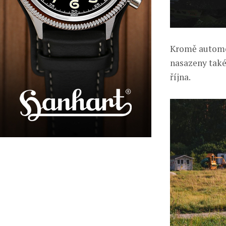
Kromě automob
nasazeny také
října.