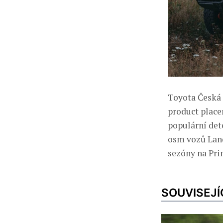
Toyota Česká 
product place
populární det
osm vozů Land
sezóny na Pri
SOUVISEJÍ