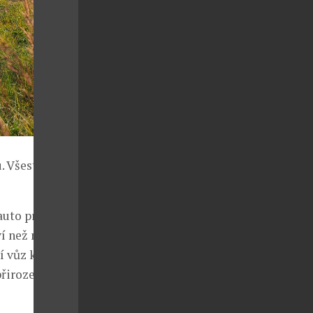
. Všestranný
auto pro svůj
ví než naopak,
 vůz k práci i
 přirozeném