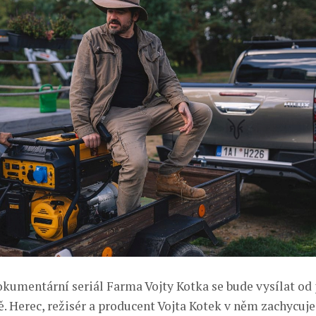
okumentární seriál Farma Vojty Kotka se bude vysílat od p
. Herec, režisér a producent Vojta Kotek v něm zachycuje