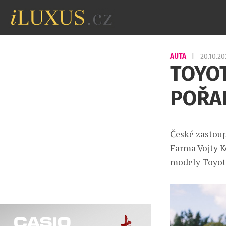
AUTA
|
20.10.2
TOYO
POŘA
České zastou
Farma Vojty K
modely Toyot