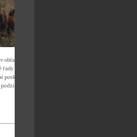
v oblasti
é řady
ní poskytla
ů podzimní