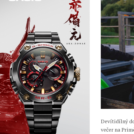
Devítidílný d
večer na Primě