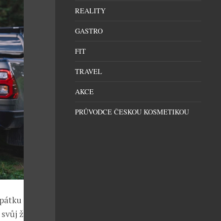
REALITY
GASTRO
FIT
TRAVEL
AKCE
PRŮVODCE ČESKOU KOSMETIKOU
átku 24. října
 svůj život