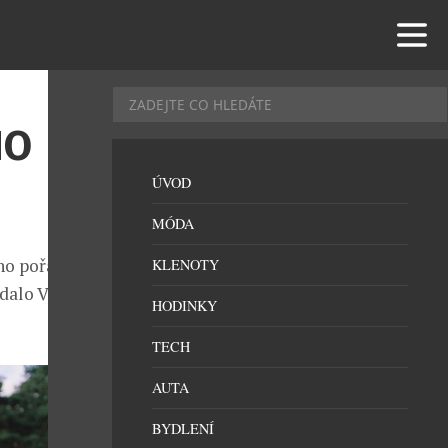
HO
ÚVOD
MÓDA
ho pořadu
KLENOTY
dalo Vojtovi
HODINKY
TECH
AUTA
BYDLENÍ