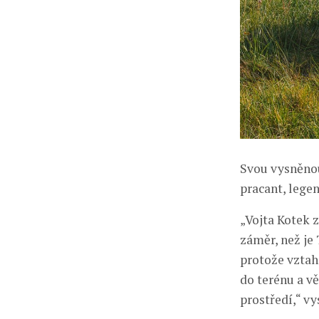
Svou vysněnou
pracant, legen
„Vojta Kotek z
záměr, než je 
protože vztah
do terénu a v
prostředí,“ v