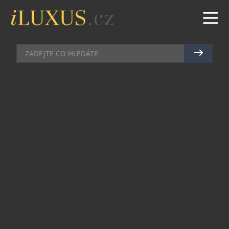
HIGH SOCIETY
|
11.11.2025
|
JAN LIDMAŇSKÝ
JEDINÁ V EVROPSKÉ UNII:
VZÁCNÁ WHISKY GLENFIDDICH
MÍŘÍ DO SOUKROMÉ SBÍRKY V
ČESKU
Do České republiky putuje archivní jednosladová
skotská whisky Glenfiddich z roku 1959. Podle
odborníků jde o jednu z nejvzácnějších láhví,
které se v posledních desetiletích podařilo dostat
do Česka. Její cena se pohybuje v jednotkách
milionů korun. Limitovaná edice – čítající
celosvětově pouhých sedm láhví – vznikla ve