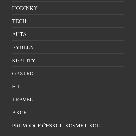
HODINKY
TECH
AUTA
BYDLENÍ
REALITY
GASTRO
FIT
TRAVEL
AKCE
Z hlediska nejvyšší kategorie investičních
destilátů jsou mezi českými sběrateli i investory
PRŮVODCE ČESKOU KOSMETIKOU
nejčastěji pořizovány skotské whisky a koňaky.
Aktivně se tomuto segmentu v Česku věnují