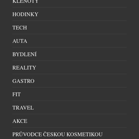
KLENOTY
roce 2018 v pražských Vršovicích, se vydala přesně
opačnou cestou. Místo co největší kapacity vznikl
HODINKY
prostor pro pouhých deset hostů. Místo formálního
servisu přišel osobní dialog. A místo odstupu mezi
TECH
kuchyní a hostem vznikla restaurace, […]
AUTA
BYDLENÍ
REALITY
GASTRO
FIT
TRAVEL
ZAPOJTE SE DO LETNÍ SOUTĚŽE S RIO MARE A
VYHRAJTE IWATCH SERIES 11
AKCE
GASTRO
|
24.7.2026
PRŮVODCE ČESKOU KOSMETIKOU
Léto, pohyb, dobré jídlo a odměny, které potěší