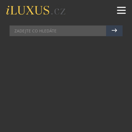
GASTRO
|
12.11.2025
|
MAREK ZELENÝ
MIROSLAV KUBEC: MISTR ČESKÉ
GASTRONOMIE POVÝŠEN NA
PRAŽSKÝ HRAD
Pražský hrad, místo protkané dějinami, dostává
novou kulinářskou kapitolu. Legendární Vikárka,
gastronomický komplex v srdci české metropole,
přivítala do svých čela Miroslava Kubece,
prezidenta Asociace kuchařů a cukrářů ČR a
jednu z nejvýraznějších osobností tuzemské
gastronomie.