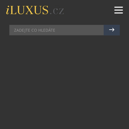
OFF-ROADY & SUV
|
20.11.2025
|
MAREK ZELENÝ
RANGER PHEV ZÍSKAL
PRESTIŽNÍ TITUL
INTERNATIONAL PICK-UP
AWARD 2026/27
Nový Ford Ranger PHEV získal titul International
Pick-up Award (IPUA) pro roky 2026/27. Jedná se o
přelomový okamžik – je to poprvé v historii
ankety, kdy toto prestižní ocenění získal vůz s
hybridním pohonem. Pro modelovou řadu Ranger
jde zároveň již o čtvrté vítězství za posledních 15
let.