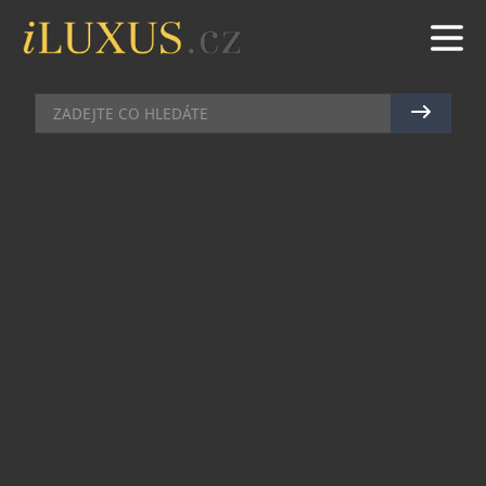
TECH
|
27.5.2026
|
MAREK ZELENÝ
NA ČESKÝ TRH PŘICHÁZÍ
BONDS, KOMPAKTNÍ ZAŘÍZENÍ
BEZ KOUŘE A POPELA
Společnost Philip Morris ČR a.s. uvádí na český
trh nové zařízení na nahřívaný tabák
BONDS 2 by
IQOS
. Jde o nejnovější přírůstek do jejího
portfolia bezdýmných výrobků určených pro
dospělé kuřáky, kteří by jinak pokračovali
v kouření cigaret. Spolu se zařízením se na trh
uvádějí také nové náplně
BLENDS
, které přinášejí
autentickou chuť skutečného řezaného tabáku.