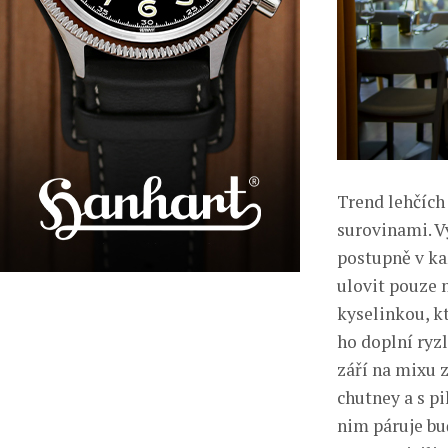
Trend lehčích
surovinami. Vý
postupně v ka
ulovit pouze 
kyselinkou, k
ho doplní ryzl
září na mixu
chutney a s p
nim páruje bu