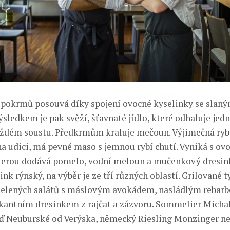
 pokrmů posouvá díky spojení ovocné kyselinky se slan
sledkem je pak svěží, šťavnaté jídlo, které odhaluje jed
ždém soustu. Předkrmům kraluje mečoun. Výjimečná ryba
na udici, má pevné maso s jemnou rybí chutí. Vyniká s ov
terou dodává pomelo, vodní meloun a mučenkový dresin
ink rýnský, na výběr je ze tří různých oblastí. Grilované t
 zelených salátů s máslovým avokádem, nasládlým rebar
ikantním dresinkem z rajčat a zázvoru. Sommelier Michal
ď Neuburské od Verýska, německý Riesling Monzinger n