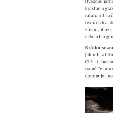
Hvězdou jarní
krustou a gla
ratatouille a
texturách a u
vínem, ať už 
nebo o burgu
Krátká sezo
Jakmile z hlín
Chřest chutná
týdnů. Je prot
dominuje i n