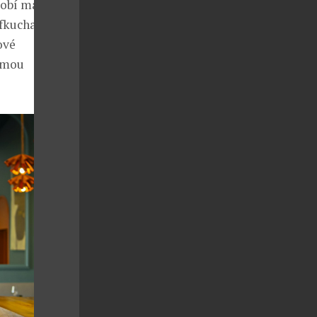
dobí mají
šéfkuchař Radek
ové
námou