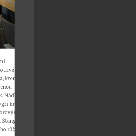
ými
notlivé chutě
, kterou lze
ocnou
k. Nádherně
ygří krevety
borovým
 Štangler k
ebo růžové