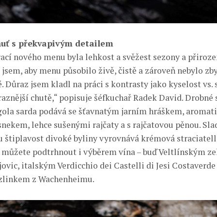
huť s překvapivým detailem
rací nového menu byla lehkost a svěžest sezony a přiroze
l jsem, aby menu působilo živě, čistě a zároveň nebylo zb
 Důraz jsem kladl na práci s kontrasty jako kyselost vs.
ýraznější chutě,“ popisuje šéfkuchař Radek David. Drobné
gola sarda podává se šťavnatým jarním hráškem, aroma
ekem, lehce sušenými rajčaty a s rajčatovou pěnou. Sla
ou štiplavost divoké byliny vyrovnává krémová straciatel
 můžete podtrhnout i výběrem vína – buď Veltlínským z
ovic, italským Verdicchio dei Castelli di Jesi Costaverde
zlinkem z Wachenheimu.