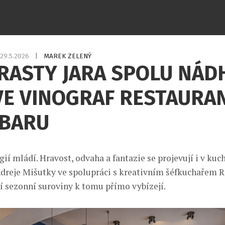
29.5.2026
|
MAREK ZELENÝ
RASTY JARA SPOLU NÁD
VE VINOGRAF RESTAURA
 BARU
gií mládí. Hravost, odvaha a fantazie se projevují i v kuc
dreje Mišutky ve spolupráci s kreativním šéfkuchařem
í sezonní suroviny k tomu přímo vybízejí.