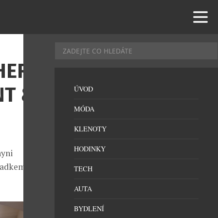
HERNĚ
NT &
ÚVOD
MÓDA
KLENOTY
HODINKY
hyni
 Radkem
TECH
AUTA
BYDLENÍ