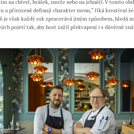
ším na chřest, hrášek, smrže nebo na jehněčí. V tomto ob
tu a přirozeně definují charakter menu,“ říká kreativní 
ň je však každý rok zpracovává jiným způsobem, hledá n
jich pojetí tak, aby host zažil překvapení i s důvěrně z