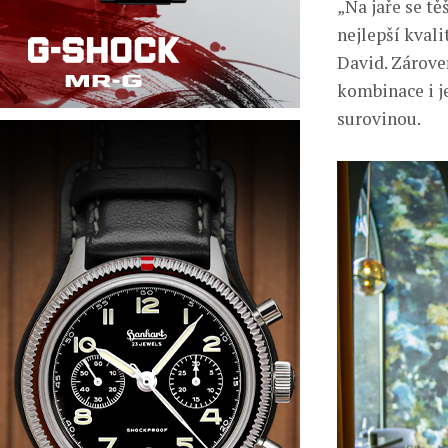
„Na jaře se tě
nejlepší kvali
David. Zárove
kombinace i je
surovinou.