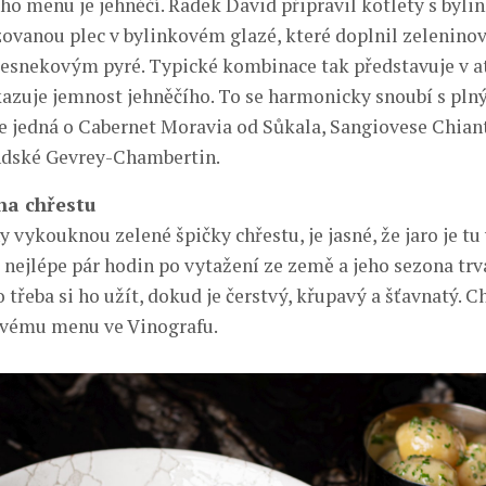
ho menu je jehněčí. Radek David připravil kotlety s byli
zovanou plec v bylinkovém glazé, které doplnil zelenin
 česnekovým pyré. Typické kombinace tak představuje v a
kazuje jemnost jehněčího. To se harmonicky snoubí s pl
se jedná o Cabernet Moravia od Sůkala, Sangiovese Chiant
ndské Gevrey-Chambertin.
na chřestu
y vykouknou zelené špičky chřestu, je jasné, že jaro je tu v
 nejlépe pár hodin po vytažení ze země a jeho sezona trvá
o třeba si ho užít, dokud je čerstvý, křupavý a šťavnatý. C
ovému menu ve Vinografu.