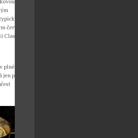
nkovou
ovým
typických
ným červeným
i Classico,
 plné síle.
 jen pár
hřest