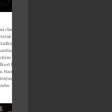
ná chuť
ytečně
 sladkost nebo
 sardinské
tickým
dkost hrášku a
la. Harmonii
eleným z
 nebo