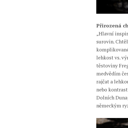
Přirozená c
„Hlavní inspi
surovin. Chtě
komplikované.
lehkost vs. v
těstoviny Fre
medvědím česn
rajčat a lehk
nebo kontrast
Dolních Dunaj
německým ry