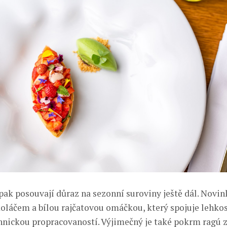
pak posouvají důraz na sezonní suroviny ještě dál. Novin
koláčem a bílou rajčatovou omáčkou, který spojuje lehkos
hnickou propracovaností. Výjimečný je také pokrm ragú z