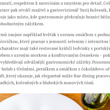
izností, respektem k surovinám a smyslem pro detail. Ce
aurace pak utváří majitel a gastrovizionář Yurij Kolesnik, 
luje jako místo, kde gastronomie překračuje hranici běž
lnohodnotným zážitkem.
rmů zaujme například květák s uzenou omáčkou z podmá
čovičkou, který pracuje s jemností zeleniny i intenzitou
 charakter mají také restované králičí ledvinky s portsk
ebem s uzeným morkem a konfitovaným česnekem – pok
 vyhledávají odvážnější gastronomické zážitky. Pozornost
 holub s třešněmi, perníkem a omáčkou z čokoládovo-o
ft, který ukazuje, jak elegantně může fine dining pracova
adkých, kořeněných a hlubokých masových tónů.