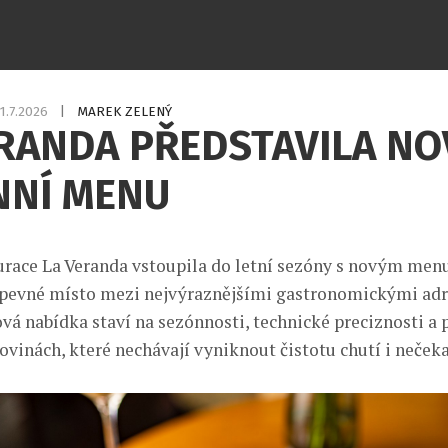
1.7.2026
|
MAREK ZELENÝ
RANDA PŘEDSTAVILA NO
NNÍ MENU
urace La Veranda vstoupila do letní sezóny s novým menu
í pevné místo mezi nejvýraznějšími gastronomickými ad
vá nabídka staví na sezónnosti, technické preciznosti a 
ovinách, které nechávají vyniknout čistotu chutí i neček