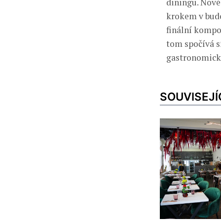
diningu. Nové
krokem v budo
finální kompoz
tom spočívá s
gastronomick
SOUVISEJÍ