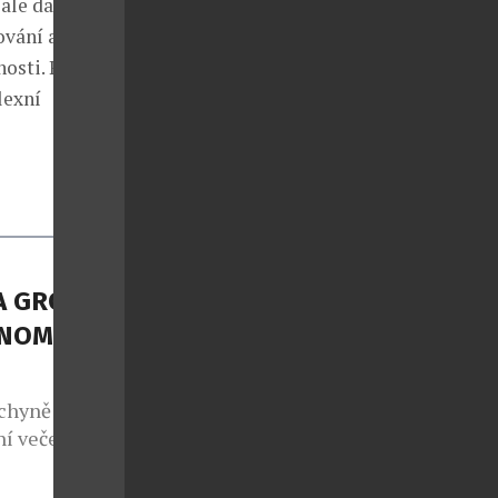
ale dalším
ování až po
osti. Právě v
lexní
A GROUP
NOMII S
chyně potká s
í večeře, ale
sty na cestu
 regiony.