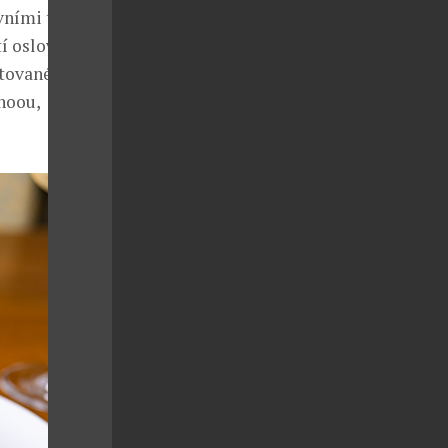
ivními tóny a
í osloví
tované cibule,
noou,