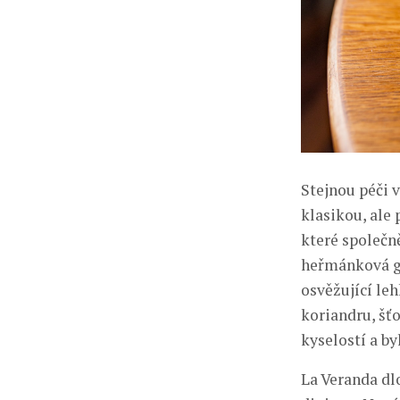
Stejnou péči 
klasikou, ale
které společn
heřmánková ga
osvěžující le
koriandru, šť
kyselostí a by
La Veranda dl