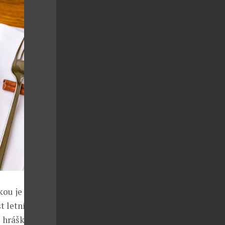
kou je candát
t letní
 hrášku,