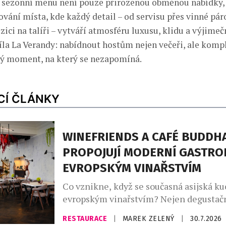
 sezonní menu není pouze přirozenou obměnou nabídky, 
vání místa, kde každý detail – od servisu přes vinné pár
ici na talíři – vytváří atmosféru luxusu, klidu a výjimečn
íla La Verandy: nabídnout hostům nejen večeři, ale komp
ý moment, na který se nezapomíná.
CÍ ČLÁNKY
WINEFRIENDS A CAFÉ BUDDH
PROPOJUJÍ MODERNÍ GASTRO
EVROPSKÝM VINAŘSTVÍM
Co vznikne, když se současná asijská ku
evropským vinařstvím? Nejen degustačn
série výjimečných večerů, které zvou ho
RESTAURACE
|
MAREK ZELENÝ
|
30.7.2026
napříč kontinenty, chutěmi i vinařskými