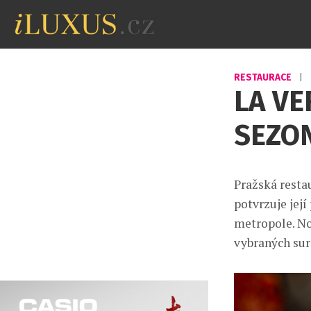
RESTAURACE
|
LA VE
SEZO
Pražská resta
potvrzuje jej
metropole. No
vybraných sur