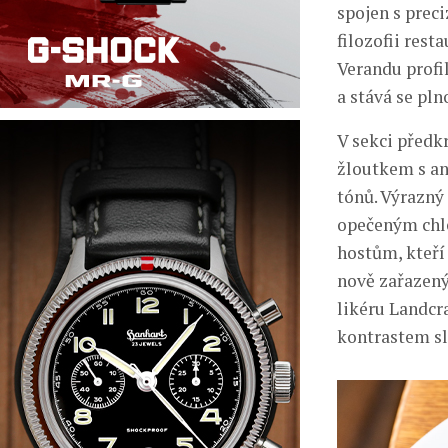
spojen s prec
filozofii rest
Verandu profi
a stává se p
V sekci předk
žloutkem s an
tónů. Výrazný
opečeným chl
hostům, kteří
nově zařazený
likéru Landcra
kontrastem sl