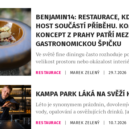
Café Buddha Group ve spolupráci s WI
připravila na podzim 2026 sérii tří tem
BENJAMIN14: RESTAURACE, KD
degustačních večerů. Dva z nich se usku
HOST SOUČÁSTÍ PŘÍBĚHU. K
restauraci PRU58, jeden v […]
KONCEPT Z PRAHY PATŘÍ MEZ
GASTRONOMICKOU ŠPIČKU
Ve světě fine diningu často rozhoduje po
velikost prostoru nebo okázalost interié
Restaurace Benjamin14, která otevřela 
RESTAURACE
|
MAREK ZELENÝ
|
29.7.2026
roce 2018 v pražských Vršovicích, se vy
opačnou cestou. Místo co největší kapac
prostor pro pouhých deset hostů. Místo
KAMPA PARK LÁKÁ NA SVĚŽÍ 
servisu přišel osobní dialog. A místo o
Léto je synonymem prázdnin, dovolený
kuchyní a hostem vznikla restaurace, […
vody, opalování a osvěžujících drinků. Ja
ve městě, když chodíte do práce? Naště
RESTAURACE
|
MAREK ZELENÝ
|
10.7.2026
protéká Vltava. Řeka příjemně ochladí 