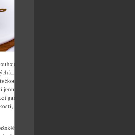
 pouhou
ných krémů,
tečkou je
í jemnost i
ozí ganache,
kostí,
ažského fine