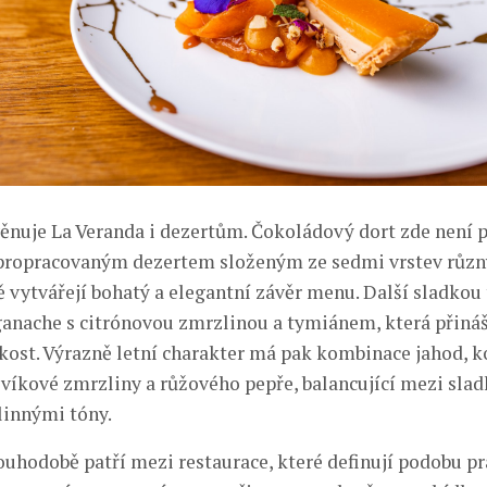
věnuje La Veranda i dezertům. Čokoládový dort zde není
 propracovaným dezertem složeným ze sedmi vrstev růz
ě vytvářejí bohatý a elegantní závěr menu. Další sladkou 
nache s citrónovou zmrzlinou a tymiánem, která přináš
hkost. Výrazně letní charakter má pak kombinace jahod, k
ovíkové zmrzliny a růžového pepře, balancující mezi slad
linnými tóny.
ouhodobě patří mezi restaurace, které definují podobu pr