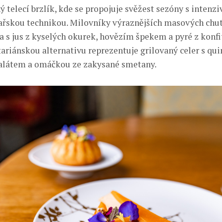
ý telecí brzlík, kde se propojuje svěžest sezóny s intenz
ařskou technikou. Milovníky výraznějších masových chut
a s jus z kyselých okurek, hovězím špekem a pyré z konfi
ariánskou alternativu reprezentuje grilovaný celer s qui
alátem a omáčkou ze zakysané smetany.