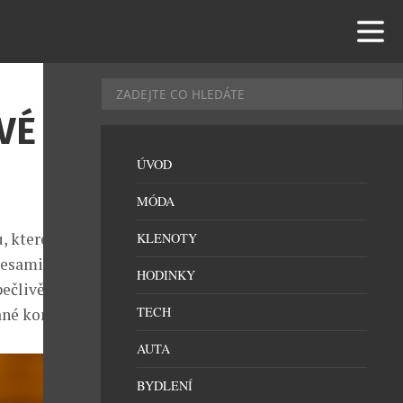
VÉ
ÚVOD
MÓDA
, které znovu
KLENOTY
resami
HODINKY
pečlivě
TECH
ané kontrasty.
AUTA
BYDLENÍ