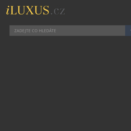
AUTA
|
29.5.2026
|
MAREK ZELENÝ
PLAVKYNĚ BÁRA SEEMANOVÁ
NATOČILA SVŮDNÉ VIDEO Z
AUTA I BAZÉNU
Česká plavecká hvězda Barbora Seemanová
ukazuje fanouškům jinou stránku své přípravy. V
novém videu kombinuje dvě prostředí, která ji
definují, tedy bazén a silnici.