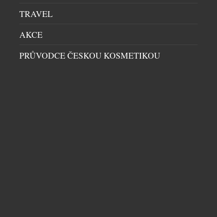
TRAVEL
AKCE
PRŮVODCE ČESKOU KOSMETIKOU
IKONICKÁ VANA KALDEWEI V ODLEHČENÉM
PROVEDENÍ
KOUPELNY
|
7.4.2026
Společnost Kaldewei představila ikonickou volně
stojící vanu v novém, odlehčeném provedení: díky
užšímu okraji vyzařuje Meisterstück Classic Duo
Oval lehkost a klasickou eleganci. Monolitický
vzhled jí dodává nadčasovou eleganci. Tato vana,
vyrobená z jednoho kusu oceli a z těch
nejkvalitnějších materiálů, je ideální volbou pro
každého, kdo si potrpí na nadčasovou eleganci a
bezchybnou kvalitu. […]