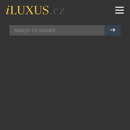
KOUPELNY
|
11.6.2026
|
MAREK ZELENÝ
CURAPROX PŘINÁŠÍ
LIMITOVANOU FOTBALOVOU
EDICI KARTÁČKŮ ANEB
MISTROVSTVÍ SVĚTA V
KOUPELNĚ
Značka Curaprox představuje limitovanou edici
svého ikonického kartáčku CS 5460 s fotbalovým
motivem. Design vytvořila ilustrátorka Elena
Knechtová, která na něj přenesla atmosféru
stadionů, emoce fanoušků i energii vrcholových