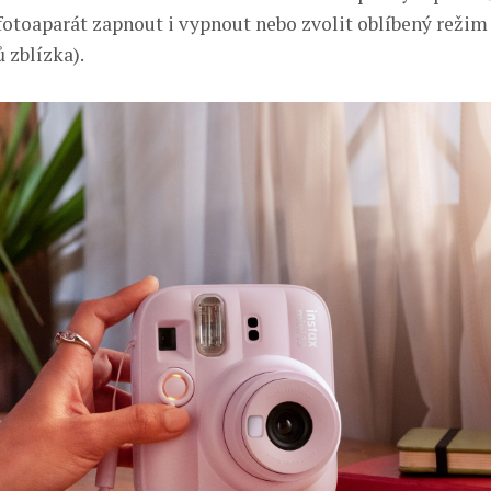
 fotoaparát zapnout i vypnout nebo zvolit oblíbený reži
ů zblízka).