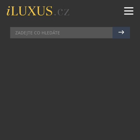
HODINKY
|
11.6.2026
|
JAN PEŠEK
MAURICE LACROIX POPRVÉ
EXPERIMENTUJE SE SOLÁRNÍM
NAPÁJENÍM
Švýcarská privátní značka Maurice Lacroix
otevírá novou kapitolu kolekce Pontos. Poprvé v
historii této sportovně laděné řady přichází
modely vybavené švýcarským strojkem, který
proměňuje světlo v energii a přináší kombinaci
přesnosti, odolnosti a dlouhodobé autonomie.
Nové řady Pontos S Solar a Pontos S Solar
Chronograph tak spojují praktické výhody