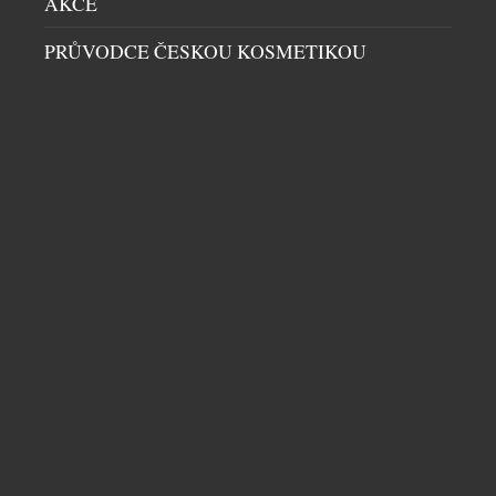
AKCE
PRŮVODCE ČESKOU KOSMETIKOU
VZKŘÍŠENÁ SICURA EXKLUZIVNĚ V NABÍDCE
ATELIÉRU CHRONOSHOP
HODINKY
|
30.7.2026
Na některé návraty se čeká dlouhá desetiletí. Přesně
takový je příběh švýcarské značky Sicura, jejíž
jméno se po 47 letech znovu objevuje na číselnících
mechanických hodinek. Pro sběratele je to událost,
která přesahuje běžné uvedení nového modelu.
Sicura totiž nikdy nebyla obyčejnou hodinářskou
značkou – byla symbolem odvahy experimentovat a