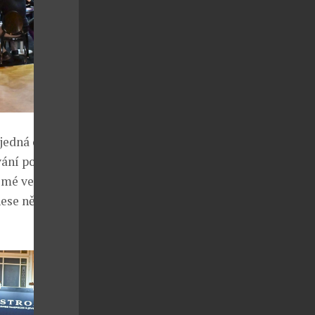
 jedná opravdu
vání pouze a
omé veletrhu
nese několik