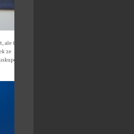
 ale také i
ek ze
 uskupení