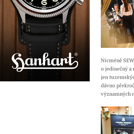
Nicméně SEW t
o jedinečný a
jen tuzemskýc
dávno překroči
významných n