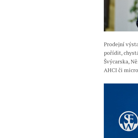
Prodejní výst
pořídit, chys
Švýcarska, Ně
AHCI či micr