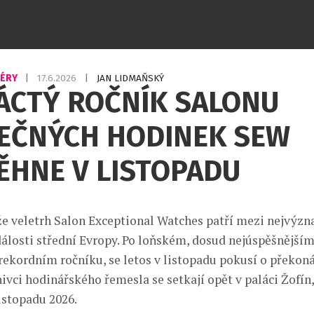
IÉRY
|
17.6.2026
|
JAN LIDMAŇSKÝ
ÁCTÝ ROČNÍK SALONU
MEČNÝCH HODINEK SEW
ĚHNE V LISTOPADU
 že veletrh Salon Exceptional Watches patří mezi nejvýz
álosti střední Evropy. Po loňském, dosud nejúspěšnějším
rekordním ročníku, se letos v listopadu pokusí o překoná
ivci hodinářského řemesla se setkají opět v paláci Žofín,
listopadu 2026.