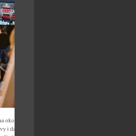
a okolní
y i další