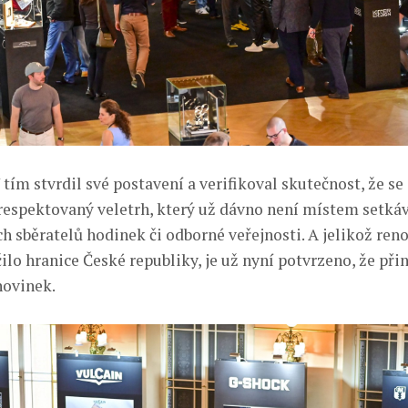
ím stvrdil své postavení a verifikoval skutečnost, že se
 respektovaný veletrh, který už dávno není místem setká
h sběratelů hodinek či odborné veřejnosti. A jelikož ren
lo hranice České republiky, je už nyní potvrzeno, že při
ovinek.