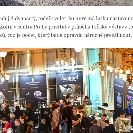
řadí již dvanáctý, ročník veletrhu SEW má laťku nastaven
Žofín v centru Prahy přivítal v průběhu loňské výstavy to
ků, což je počet, který bude opravdu náročné přesáhnout.