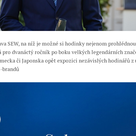
ava SEW, na níž je možné si hodinky nejenom prohlédnout,
tá pro dvanáctý ročník po boku velkých legendárních znač
mecka či Japonska opět expozici nezávislých hodinářů z
o-brandů