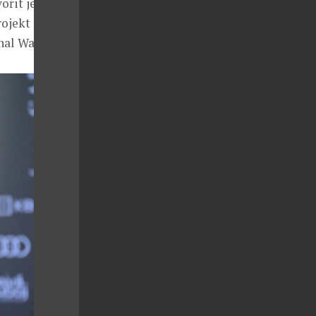
ořit ještě
rojekt na
nal Watches.