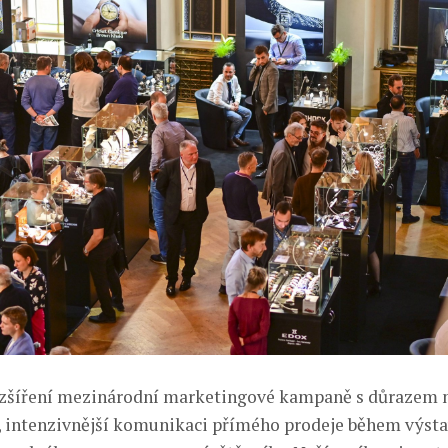
zšíření mezinárodní marketingové kampaně s důrazem n
, intenzivnější komunikaci přímého prodeje během výstav