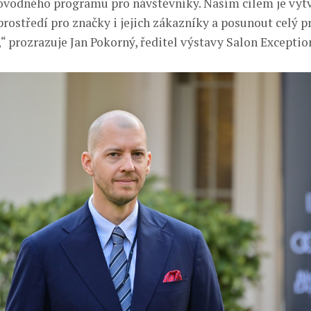
ovodného programu pro návštěvníky. Naším cílem je vytv
prostředí pro značky i jejich zákazníky a posunout celý p
“ prozrazuje Jan Pokorný, ředitel výstavy Salon Exceptio