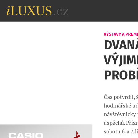
VÝSTAVY A PREM
DVAN
VÝJI
PROB
Čas potvrdil,
hodinářské ud
návštěvnicky 
úspěchů. Přízn
sobotu 6. a 7. 