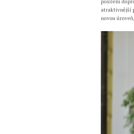
posílení dopr
atraktivnější 
novou úroveň,