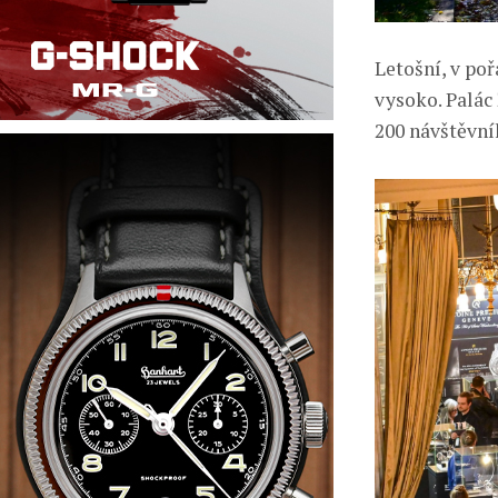
Letošní, v po
vysoko. Palác 
200 návštěvní