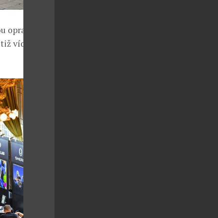
ou opravdu
tiž více než 4