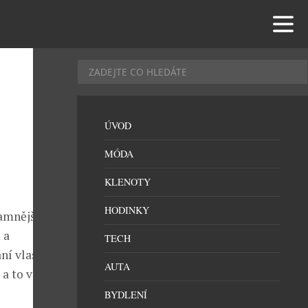
ÚVOD
MÓDA
KLENOTY
HODINKY
namnější
 a
TECH
ní vlastních
AUTA
 a to v pátek a
BYDLENÍ