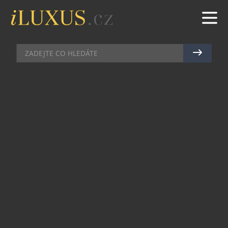
DOMÁCÍ BAR
|
30.6.2026
|
JAN PEŠEK
LETNÍ BUBLINKY: OSVĚŽENÍ,
KTERÉ PATŘÍ NA LED
Léto propuklo v celé své síle a ním přichází chuť
na něco víc než jen na obyčejný vychlazený nápoj.
Champagne Riviera Demi Sec a Anna de
Codorníu Ice Edition ukazují, že šumivá vína
mohou nabídnout úplně nový zážitek, pokud se
servírují s kostkami ledu. Právě tehdy se naplno
rozvine jejich jemná sladkost, jiskřivá svěžest i
typicky letní charakter.
Champagne Riviera Demi Sec