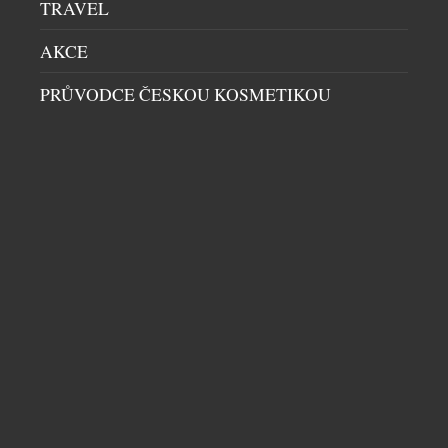
TRAVEL
AKCE
PRŮVODCE ČESKOU KOSMETIKOU
KÁVA NEBO DRINK? NAMIXUJTE SI TO PO
SVÉM
DOMÁCÍ BAR
|
25.6.2026
Led do sklenice, ingredience podle nálady a dvě
lžíce kávového koncentrátu. Novinka od Jacobs
přináší svěží způsob, jak si vychutnat kávu přesně
podle vlastní chuti – rychle, jednoduše a s
nekonečným prostorem pro experimentování.
Kávové drinky zažívají boom. Sociální sítě zaplavují
recepty na coffee tonics, ledová latté a další kávové
DALŠÍ ČLÁNKY Z RUBRIKY ›
drinky, které si nehrají na […]
NENECHTE SI UJÍT DALŠÍ ZAJÍMAVÉ ČLÁNKY