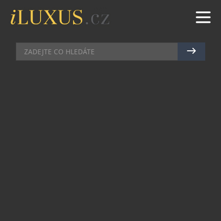
THE ATELIER: KDYŽ SE TRADICE ŠPERKAŘSTVÍ
SETKÁVÁ S BUDOUCNOSTÍ