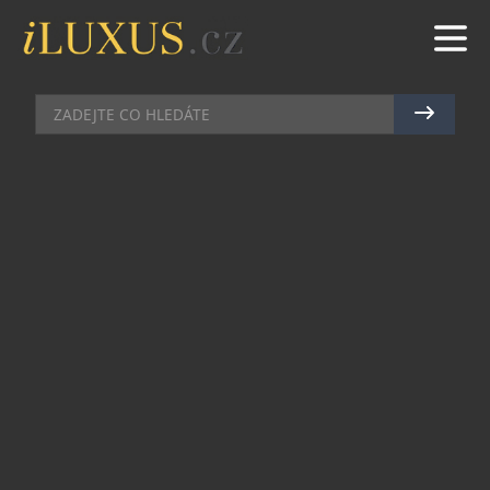
INVESTICE
|
26.11.2025
|
JAN PEŠEK
SBĚRATELSTVÍ JAKO NOVÉ
ZLATO: KNIHA, KTERÁ PROMĚNÍ
VÁŠ POHLED NA HODNOTU VĚCÍ
Existují světy, které se otevírají jen těm, kdo jsou
ochotni podívat se za hranici běžného vnímání
předmětů. Nová kniha Radka Nováka „Sběratelské
předměty – koníček, nebo investice?“ takovým
světem provází na ploše téměř 400 barevných
stran – a činí to způsobem, jaký v českém
prostředí dosud nemá obdoby.