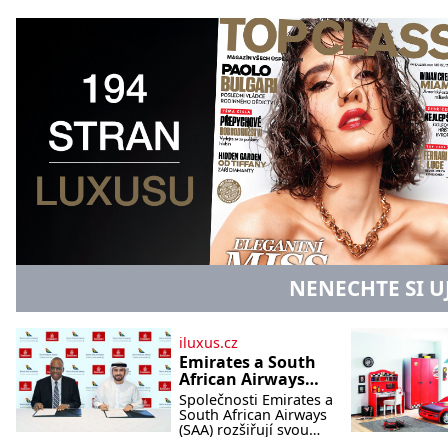
NENECHTE SI U
iluxus.cz
Emirates a South
African Airways
rozšiřují
Společnosti Emirates a
partnerství.
South African Airways
Cestujícím nově
(SAA) rozšiřují svou
dlouholetou
zpřístupní dalších