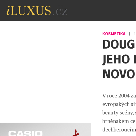
KOSMETIKA
|
1
DOUGL
JEHO 
NOVO
V roce 2004 z
evropských sí
beauty scény,
brněnském cen
dechberoucím