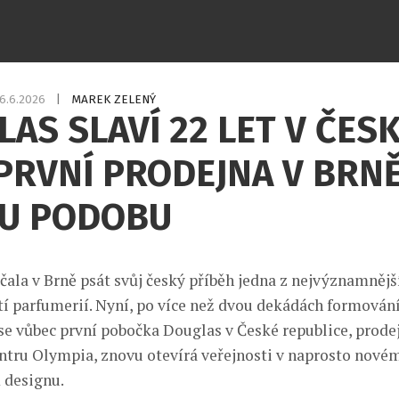
6.6.2026
|
MAREK ZELENÝ
AS SLAVÍ 22 LET V ČESK
PRVNÍ PRODEJNA V BRN
U PODOBU
ačala v Brně psát svůj český příběh jedna z nejvýznamnějš
tí parfumerií. Nyní, po více než dvou dekádách formování
 se vůbec první pobočka Douglas v České republice, prode
tru Olympia, znovu otevírá veřejnosti v naprosto novém
 designu.