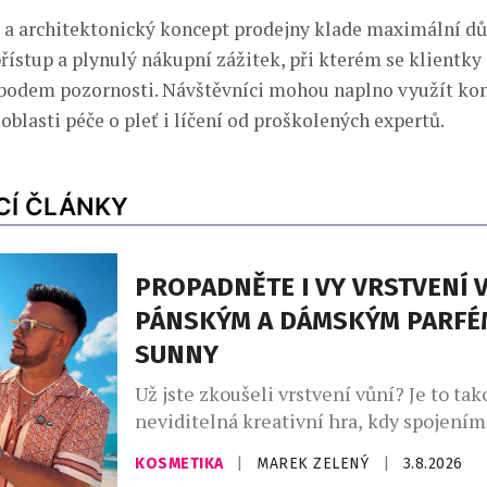
 a architektonický koncept prodejny klade maximální dů
řístup a plynulý nákupní zážitek, při kterém se klientky 
obodem pozornosti. Návštěvníci mohou naplno využít ko
oblasti péče o pleť i líčení od proškolených expertů.
CÍ ČLÁNKY
PROPADNĚTE I VY VRSTVENÍ V
PÁNSKÝM A DÁMSKÝM PARFÉ
SUNNY
Už jste zkoušeli vrstvení vůní? Je to tak
neviditelná kreativní hra, kdy spojení
zdánlivě odlišných vůní vytvoříte vlastn
KOSMETIKA
|
MAREK ZELENÝ
|
3.8.2026
unikátní podpis. Ideální pro vrstvení vů