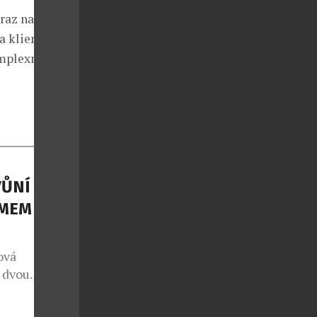
raz na
a klienti
mplexní
ŮNÍ S
MEM THE
ová
m dvou
í, naprosto
ní jsou nové