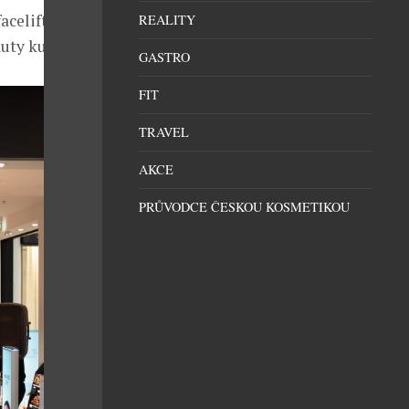
aceliftem, ale
REALITY
uty kultury.
GASTRO
FIT
TRAVEL
AKCE
PRŮVODCE ČESKOU KOSMETIKOU