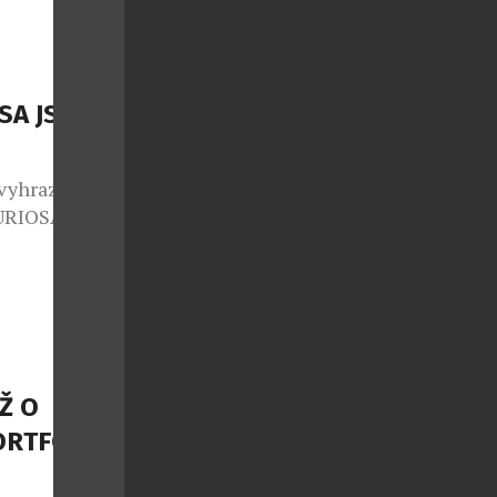
čky známého
rstvení a
erý já
…]
SA JSOU
 vyhrazen jen
FURIOSA
polupráci se
ginální
m autorských
sériích pod
adně s těmi
Ž O
ORTFOLIO