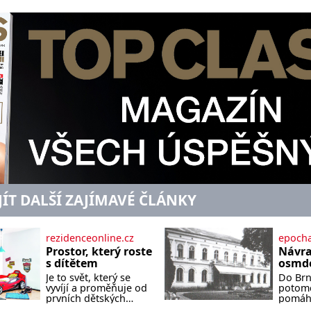
JÍT DALŠÍ ZAJÍMAVÉ ČLÁNKY
rezidenceonline.cz
epocha
Prostor, který roste
Návra
s dítětem
osmde
Je to svět, který se
Do Brna
vyvíjí a proměňuje od
potomc
prvních dětských
pomáha
krůčků až po
podobu