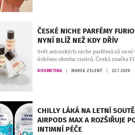
parfémy The Sunny od Asombroso, zna
módního návrháře Osmanyho Laffity. „V
kombinování vůní je velkým trendem, kt
osobně miluji a inspiroval jsem se jím [
ČESKÉ NICHE PARFÉMY FURIO
NYNÍ BLÍŽ NEŽ KDY DŘÍV
Svět autorských niche parfémů už není
úzkému okruhu znalců. Česká značka 
PARFUM LAB nově navázala exkluzivní s
KOSMETIKA
|
MAREK ZELENÝ
|
23.7.2026
sítí parfumerií FAnn, díky níž se její ori
kolekce dostává k širšímu publiku. Sed
vůní vzniká v České republice v malých 
vedením parfuméra, který pracuje výhr
nejkvalitnějšími surovinami. Každá […]
CHILLY LÁKÁ NA LETNÍ SOUTĚ
AIRPODS MAX A ROZŠIŘUJE P
INTIMNÍ PÉČE