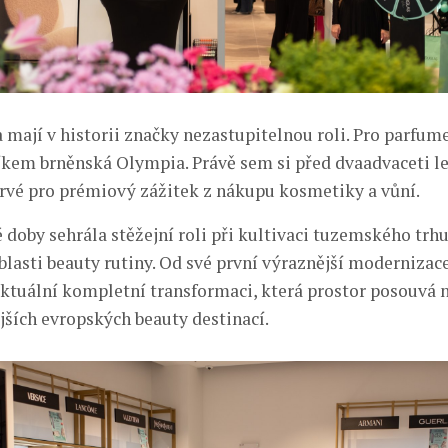
 mají v historii značky nezastupitelnou roli. Pro parfum
íkem brněnská Olympia. Právě sem si před dvaadvaceti let
rvé pro prémiový zážitek z nákupu kosmetiky a vůní.
 doby sehrála stěžejní roli při kultivaci tuzemského trh
blasti beauty rutiny. Od své první výraznější modernizace
aktuální kompletní transformaci, která prostor posouvá 
jších evropských beauty destinací.