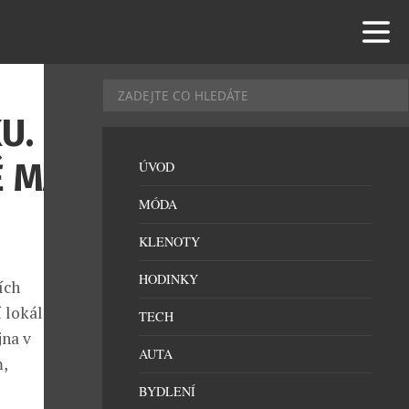
U.
Ě MÁ
ÚVOD
MÓDA
KLENOTY
HODINKY
ích
 lokální
TECH
jna v
AUTA
,
BYDLENÍ