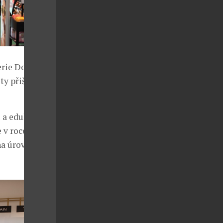
erie Douglas
y přišli čeští
u a edukaci
 v roce 2016
na úroveň těch