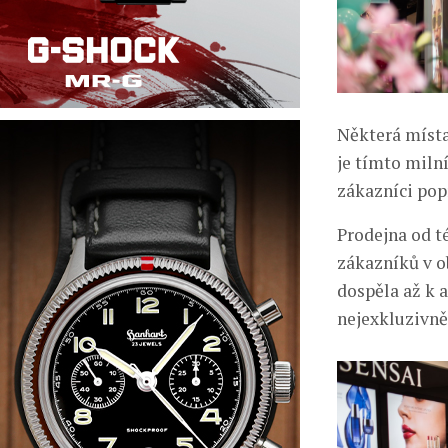
Některá místa
je tímto miln
zákazníci pop
Prodejna od té
zákazníků v o
dospěla až k 
nejexkluzivně