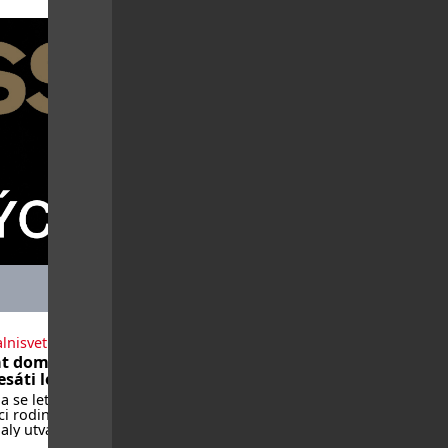
lnisvet.cz
t domů po
sáti letech
 se letos vrátí
i rodin, které
ly utvářet
 města, ale