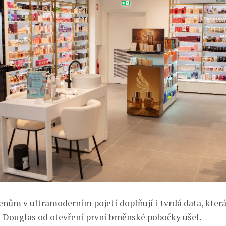
enům v ultramoderním pojetí doplňují i tvrdá data, která
 Douglas od otevření první brněnské pobočky ušel.