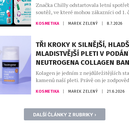
Značka Chilly odstartovala letní spotře
soutěž, ve které mohou zákazníci od 1.
31. srpna 2026 vyhrát sluchátka AirPod
KOSMETIKA
|
MAREK ZELENÝ
|
8.7.2026
soutěže se zapojí každý, kdo v České re
zakoupí libovolný produkt Chilly, uscho
zaregistruje svůj nákup na webu
TŘI KROKY K SILNĚJŠÍ, HLADŠ
www.chillysoutez.cz. Aktivita podporuje
MLADISTVĚJŠÍ PLETI V PODÁN
kamenných prodejnách i e-shopech a n
NEUTROGENA COLLAGEN BA
dlouhodobou […]
Kolagen je jedním z nejdůležitějších st
kamenů naší pleti. Právě on je zodpověd
pevnost, pružnost a mladistvý vzhled. S
KOSMETIKA
|
MAREK ZELENÝ
|
21.6.2026
věkem však jeho přirozená produkce kle
odborníků začíná pokožka po dvacátém 
ztrácet přibližně jedno procento kolage
DALŠÍ ČLÁNKY Z RUBRIKY ›
Není proto překvapením, že se v kosme
stále více prosazuje koncept […]