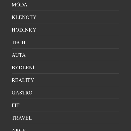
MÓDA
CELEBRITY
|
23.4.2026
Švýcarská hodinářská značka Rado rozšiřuje svůj
KLENOTY
svět o novou výraznou osobnost. Indická kriketová
hvězda Smriti Mandhana se stává „Friend of the
HODINKY
Brand“ a přináší do hodinářství energii, která
TECH
přesahuje sportovní arény. Její styl, sebevědomí a
schopnost posouvat hranice dokonale rezonují s
AUTA
filozofií značky, která dlouhodobě redefinuje práci s
materiály i designem. Partnerství není náhodné.
BYDLENÍ
Kriket […]
REALITY
GASTRO
FIT
TRAVEL
AKCE