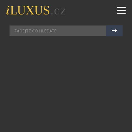
CELEBRITY
|
10.5.2011
|
PETR CASANOVA
BRANSON NOSÍ HODINKY
BULOVA ACCUTRON
U příležitosti mezinárodní výstavy hodinek a
šperků BaselWorld 2011, o které se více lze dočíst
v novém čísle magazínu Top Class, oznámila
společnost Bulova Corporation, že se světový
inovátor a podnikatel Sir Richard Branson stal
ambasadorem značky Bulova Accutron, jejíž
kořeny se začaly psát už v roce 1875 českým
emigrantem Josefem Bulovou.