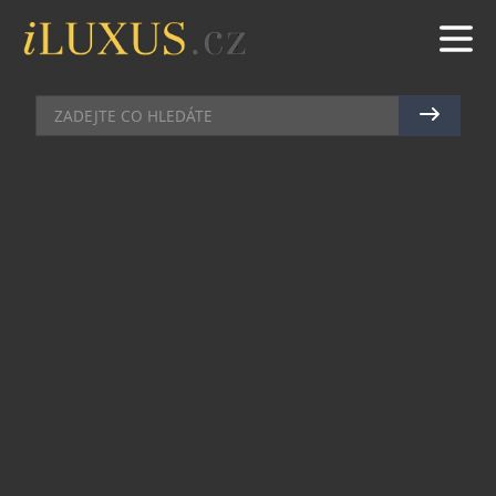
CHRONOGRAFY
|
6.9.2011
|
JAN LIDMAŇSKÝ
BREITLING MILUJE LÉTÁNÍ
Pro fanoušky aviatiky je L-1049 Super
Constellation jedním z nejvíce fascinujících
symbolů dobývání výšin. Toto nádherné civilní
letadlo se čtyřmi výkonnými turbomotory se
v padesátých letech minulého století prosadilo
na dálkových trasách a vydobylo si přezdívku
„Královna Atlantiku“. Jedno z těchto posledních
tří letu schopných letadel a jediným exemplářem
v Evropě je Breitling Super Constellation
nazývaný „Super Connie“. Je navíc jediné, které
přepravuje pasažéry. Bylo zkonstruované v roce