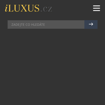
DÁMSKÝ SVĚT
|
7.9.2011
|
HANA ZEJDOVÁ
ZTĚLESNĚNÍ ANGLIE: BURBERRY
BODY
Burberry Body je novou kapitolou ve 155 letech
historie Burberry. Název ztělesňuje ducha
kultovního trenčkotu a také emoce a příběhy
skrývající se za ním. Ztělesňuje pocit, který máte,
když si obléknete trenčkot. Chtěli jsme vytvořit
něco kultovního, unikátního a speciálního –
soustředěni na přístup a energii trenčkotu –
propojit všechno co děláme od hudby, módních
kolekcí, vůní, našich prodejen, online světa a