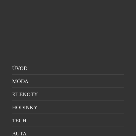
LEGENDÁRNÍMU MODELU DB5
CHRONOGRAFY
|
20.7.2026
Automobil Aston Martin DB5, představený v roce
1963 jako jeden z nejznámějších filmových
automobilů na světě, se stal synonymem britské
kultury, designu a inovací a upevnil postavení
značky Aston Martin jako jedné z nejžádanějších
britských luxusních značek. Dnes společnosti Aston
Martin a Breitling s hrdostí přinášejí toto společné
ÚVOD
dědictví na zápěstí v podobě modelu Top […]
MÓDA
KLENOTY
HODINKY
TECH
AUTA