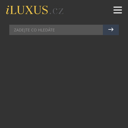
CHRONOGRAFY
|
15.9.2011
|
JAN LIDMAŇSKÝ
MECHANICKÉ HODINKY ORIS S
KALKULAČKOU
Psalo 14. října roku 1947 a letounu Bell X1 se
vůbec poprvé podařilo pokořit rychlost zvuku,
čímž se ihned dostal do historických análů. Dnes,
po 64 letech, tomuto významnému milníku
aviatiky skládá hold i švýcarská hodinářská
značka Oris. Ta si připravila opravdu krásný
náramkový chronograf Oris Big Crown X1
Calculator.