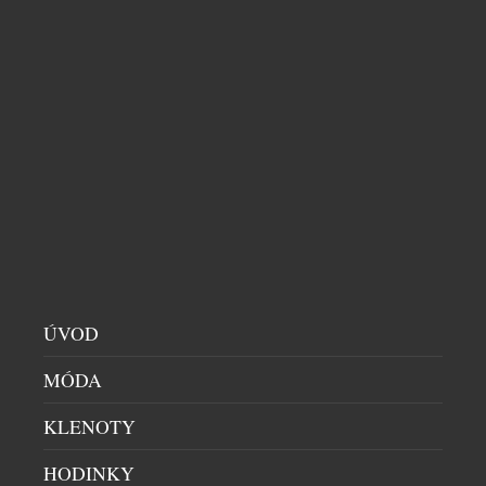
5 NEJLEPŠÍCH HODINÁŘSKÝCH OBCHODŮ
MORAVY A SLEZSKA
BUTIKY
|
6.5.2026
ÚVOD
Morava a Slezsko nejsou jen průmyslovým srdcem
Česka, ale i regionem s překvapivě silnou
MÓDA
hodinářskou kulturou. Klíčovou roli zde hrají
multibrand obchody, které umožňují porovnávat
KLENOTY
různé značky, styly i cenové kategorie na jednom
místě. Právě tato pestrost dává zákazníkovi
HODINKY