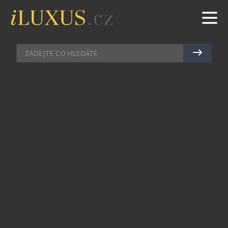
BUTIKY
|
28.9.2011
|
JAN LIDMAŇSKÝ
VACHERON CONSTANTIN
OTEVŘEL SVŮJ PRVNÍ BUTIK V
AMERICE
Vacheron Constantin je nejstarší manufakturou
světa, která nikdy během své historie píšící se od
roku 1755 nepřerušila výrobu. Právě tato ikona
hodinářského světa otevřela svůj první butik
v USA a to přímo v New Yorku. Na rohu 729
Madison Avenue a East 64th Street tak budou
moci světoví sběratelé a příznivci značky
navštívit již 28. butik této značky, která poprvé