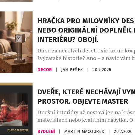
neklidné noci. Převalování v posteli, p
časté probouzení zná během vln veder t
A ráno? Místo odpočinku přichází únava
HRAČKA PRO MILOVNÍKY DES
teploty totiž ovlivňují nejen to, jak ryc
NEBO ORIGINÁLNÍ DOPLNĚK 
ale i […]
INTERIÉRU? OBOJÍ.
Dá se za necelých deset tisíc korun kou
švýcarské historie? Ano – a navíc vám 
den ukazovat čas. Novinka Zurich Meet
DECOR
|
JAN PEŠEK
|
20.7.2026
Clock – Miniature Edition od slavné zn
Mondaine přenáší jeden z nejznámější
orientačních bodů curyšského hlavního
DVEŘE, KTERÉ NECHÁVAJÍ VY
podoby stolního objektu, který balancu
PROSTOR. OBJEVTE MASTER
designového doplňku, sběratelského art
Dnešní interiéry už nestaví jen na krás
materiálech nebo kvalitním nábytku. O 
charakteru rozhodují především promyš
BYDLENÍ
|
MARTIN MACOUREK
|
20.7.2026
které vytvářejí harmonický celek. Práv