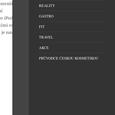
menšího hi-fi
REALITY
ní
GASTRO
o iPodu.
lšími osmi
FIT
je navíc
TRAVEL
AKCE
PRŮVODCE ČESKOU KOSMETIKOU