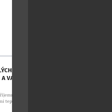
LÝCH
 A VAŠE
příjemné
mi teplotami
ých dnů –