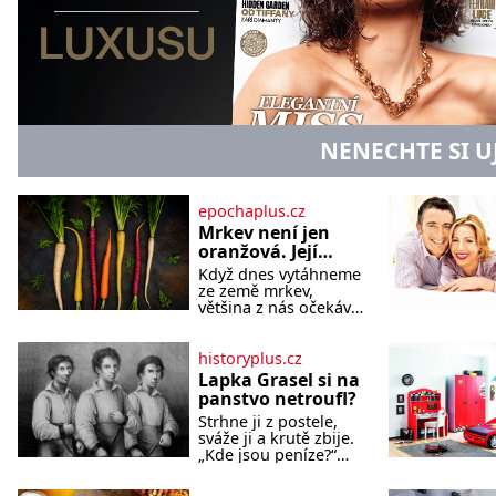
NENECHTE SI U
epochaplus.cz
Mrkev není jen
oranžová. Její
neuvěřitelný
Když dnes vytáhneme
příběh začíná
ze země mrkev,
fialovou barvou
většina z nás očekává
sytě oranžový kořen.
Jenže po většinu své
historie je mrkev
historyplus.cz
všechno možné, jen
Lapka Grasel si na
ne oranžová. Je
panstvo netroufl?
fialová, žlutá, bílá,
Strhne ji z postele,
někdy dokonce téměř
sváže ji a krutě zbije.
černá. Až díky stovkám
„Kde jsou peníze?“
let pečlivého šlechtění
naléhá Grasel na
se z ní stává zelenina,
starou švadlenku.
bez které si českou