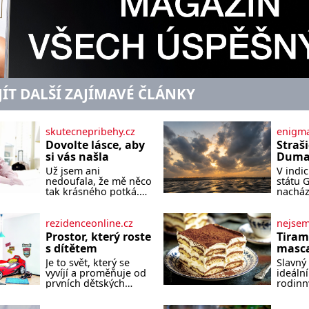
JÍT DALŠÍ ZAJÍMAVÉ ČLÁNKY
skutecnepribehy.cz
enigma
Dovolte lásce, aby
Straš
si vás našla
Dumas
písek
Už jsem ani
V indi
ze kt
nedoufala, že mě něco
státu 
zlo?
tak krásného potká.
nacház
Až v pětapadesáti jsem
které 
zažila lásku na první
temnou
pohled. Poprvé jsem
tomu p
rezidenceonline.cz
nejse
se vdávala, když mi
písek t
Prostor, který roste
Tiram
bylo dvacet. Oba jsme
má plá
s dítětem
masca
byli mladí a byl to tak
netypi
kávo
Je to svět, který se
Slavný 
říkajíc sňatek z
Nakoli
vyvíjí a proměňuje od
ideální
rozumu. Rodiče nás
prvních dětských
rodinn
dali dohromady, Toník
krůčků až po
slavnos
byl dobře zaopatřený
dospívání. Správně
jeho př
mladý muž. Manželství