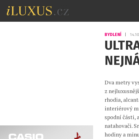
BYDLENÍ
|
14.1
ULTR
NEJN
Dva metry vy
z nejluxusněj
rhodia, alcant
interiérový mu
spodní části,
natahovači. S
hodiny a minu