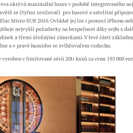
eva ukrývá maximální luxus v podobě integrovaného nej
větě se čtyřmi zesilovači pro basové a satelitní připoje
Elac Micro SUB 2010. Ovládat jej lze i pomocí iPhonu neb
plňuje nejvyšší požadavky na bezpečnost díky sejfu s da
dinek a třemi úložnými zásuvkami. V levé části základny 
bar a v pravé humidor se zvlhčovačem vzduchu.
 vyroben v limitované sérii 20ti kusů za cenu 195 000 eur