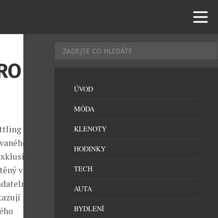
RO
ÚVOD
MÓDA
ttling
KLENOTY
vaného dřeva,
HODINKY
exklusivní
TECH
stěný ve
ladatelnými
AUTA
azují nejen
BYDLENÍ
vého