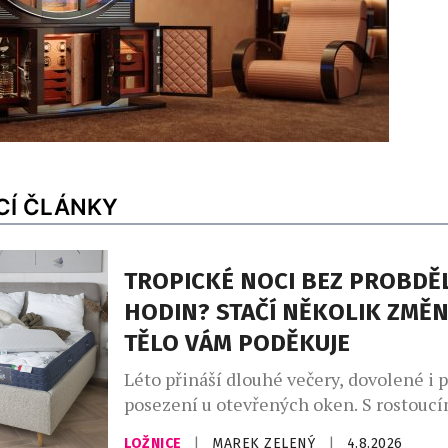
CÍ ČLÁNKY
TROPICKÉ NOCI BEZ PROBDĚ
HODIN? STAČÍ NĚKOLIK ZMĚN
TĚLO VÁM PODĚKUJE
Léto přináší dlouhé večery, dovolené i 
posezení u otevřených oken. S rostoucí
ale přichází i méně vítaná stránka hork
LOŽNICE
|
MAREK ZELENÝ
|
4.8.2026