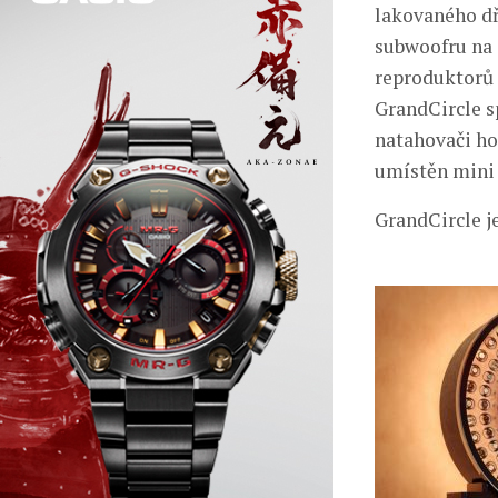
lakovaného dř
subwoofru na s
reproduktorů 
GrandCircle s
natahovači ho
umístěn mini 
GrandCircle je