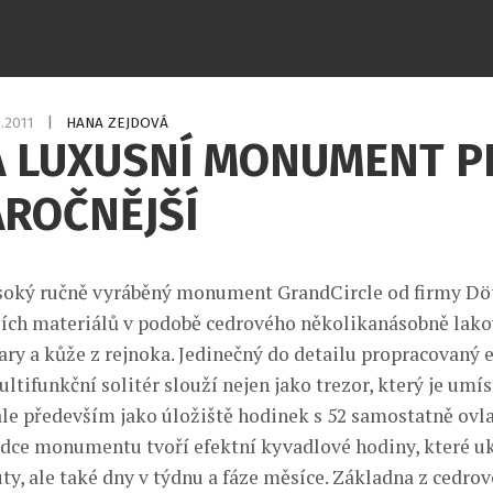
0.2011
|
HANA ZEJDOVÁ
A LUXUSNÍ MONUMENT P
ÁROČNĚJŠÍ
soký ručně vyráběný monument GrandCircle od firmy Dö
ších materiálů v podobě cedrového několikanásobně lako
ary a kůže z rejnoka. Jedinečný do detailu propracovaný 
ltifunkční solitér slouží nejen jako trezor, který je umí
 ale především jako úložiště hodinek s 52 samostatně ov
rdce monumentu tvoří efektní kyvadlové hodiny, které uk
ty, ale také dny v týdnu a fáze měsíce. Základna z cedro