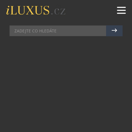
BARY
|
4.11.2011
|
JAN LIDMAŇSKÝ
TULLAMORE DEW BLACK
ROZŠIŘUJE OBZORY
Výjimečnost je o originalitě, vytříbenosti a
s novou Tullamore Dew Black 43 i o opravdu
mimořádné a výrazné chuti. Právě tou tato
speciální edice irské s vyšším podílem pot-still
whiskey vyniká a liší se od všech ostatních. Je
přirozené, že ctí stejné hodnoty jako legendární
Tullamore Dew, která se vyrábí už od roku 1829, je
však svým obsahem plnější, intenzivnější a zcela
jistě aromatičtější. Toho bylo dosaženo pečlivým