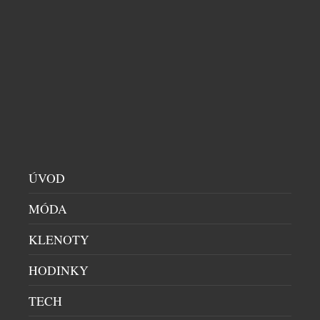
SVĚTOBĚŽNÍKOVY ZÁPISKY PROMĚNILI
BARMANI Z BLACK ANGEL’S V NOVÉ
KOKTEJLOVÉ MENU
BARY
|
15.5.2026
Koktejlový bar Black Angel’s, situovaný v gotickém
sklepení hotelu U Prince na Staroměstském
náměstí, patří mezi stálice pražské barové scény.
Své první hosty přivítal v roce 2010, nedávno tak
ÚVOD
oslavil patnácté narozeniny. K této příležitosti
MÓDA
vytvořil tým pod vedením bar managera Pavla Šímy
nové koktejlové menu, jež je i tentokrát inspirované
KLENOTY
dobrodružstvími světoběžníka Aloise Krchy. […]
HODINKY
TECH