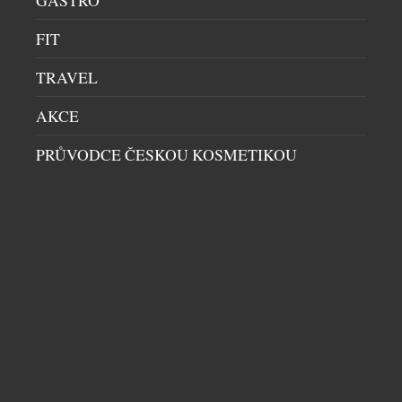
GASTRO
FIT
TRAVEL
AKCE
PRŮVODCE ČESKOU KOSMETIKOU
MERCEDES-BENZ PŘEDSTAVUJE NA WTA
LIVESPORT PRAGUE OPEN 2026
AUTA
|
20.7.2026
Mercedes-Benz je od letošního roku globálním
partnerem ženského tenisu (WTA, Women’s Tennis
Association) a aktivně se zapojuje do turnajů
kategorie WTA 1000, 500 a 250. Nejrozsáhlejší
program uvedení zcela nových modelů v historii
značky Mercedes-Benz pokračuje také v České
republice. Tenisový turnaj WTA Livesport Prague
Open 2026 je místem pro národní premiéru