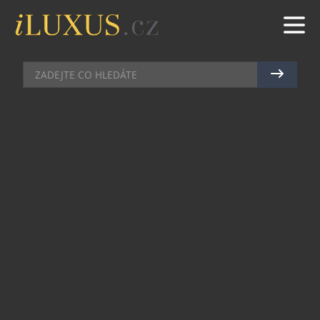
AUTA
|
6.11.2011
|
RADEK VIČÍK
HENNESSEY VENOM GT:
AMERICKÝ VYZYVATEL VEYRONA
Americký úpravce Hennessey ukázal, co je možné
udělat z „obyčejného“ Lotusu Elise. Z relativně
levného vozítka udělali auto špičkových výkonů,
které je ozdobou garáže každého milovníka
rychlosti. Navíc si brousí si zuby i na absolutní
světový rekord.