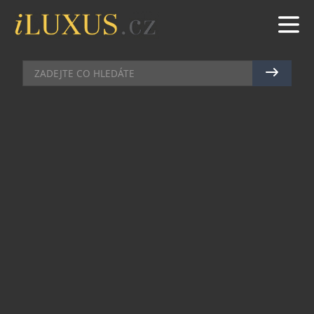
CELEBRITY
|
18.11.2011
|
JAN PEŠEK
MASSIMO BUSACCA ODMĚŘUJE
ČAS ŠVÝCARSKÝMI CIMIER
Ano, opravdu. Nejedná se o žádný podvrh.
Nejlepší fotbalový rozhodčí světa, z roku 2009,
Švýcar Massimo Busacca dává přednost
švýcarským náramkovým hodinkám před
jakoukoli jinou časomírou. Přesný, jako švýcarské
hodinky, tak může platit v tomto případě na sto
procent. Tento skvělý sportovec se zároveň stal
novou tváří značky Cimier a právě pro něho
vznikla i speciální třísetkusová limitovaná edice