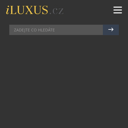
BUTIKY
|
16.1.2012
|
HANA ZEJDOVÁ
GUCCI NA DVOU KOLECH!
Co mají společného luxusní italská značka Gucci,
známá svými módními kolekcemi, šperky i
parfémy a cyklistická ikona Bianchi? Jak se
vysoké podpatky, elegantní róby a značkové
kabelky snášejí s euforií prudkého horského
stoupání nebo adrenalinem nekonečných sjezdů?
I tak vzdálené světy se mohou střetnout. Cyklisty
a cyklistky se špičkovým vybavením totiž už
dávno nenajdete jen na závodech.
Na trh vstupuje řada kol Bianchi by Gucci. Obě