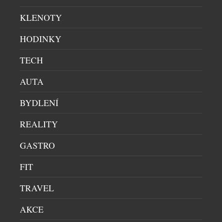
Jaroslav a Anna Kokolusovi, je úzce spjat s
KLENOTY
porevolučním Československem. V roce 1991 byly
otevřeny první tři FAnn parfumerie, dvě v Brně a
HODINKY
jedna ve slovenských Michalovcích. Sídlo
společnosti je od samého počátku až do současnosti
TECH
v Brně, na půl cesty mezi Prahou a Bratislavou. Po
AUTA
rozpadu federace však […]
BYDLENÍ
REALITY
GASTRO
FIT
TRAVEL
AKCE