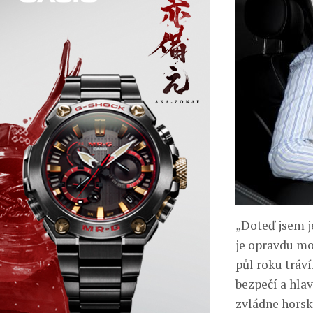
„Doteď jsem je
je opravdu mo
půl roku tráv
bezpečí a hla
zvládne horsk