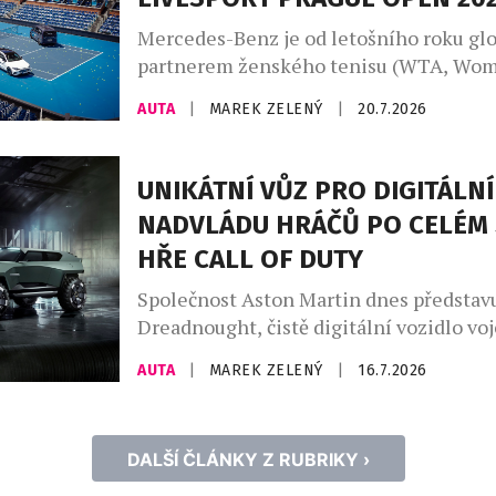
vozů na míru a speciálních modelů a ne
ukázkou je […]
Mercedes-Benz je od letošního roku gl
partnerem ženského tenisu (WTA, Wom
Association) a aktivně se zapojuje do tu
AUTA
|
MAREK ZELENÝ
|
20.7.2026
kategorie WTA 1000, 500 a 250. Nejrozs
program uvedení zcela nových modelů v
značky Mercedes-Benz pokračuje také 
UNIKÁTNÍ VŮZ PRO DIGITÁLNÍ
republice. Tenisový turnaj WTA Livespo
NADVLÁDU HRÁČŮ PO CELÉM 
Open 2026 je místem pro národní prem
HŘE CALL OF DUTY
Mercedes-Benz VLE. Mercedes-Benz […
Společnost Aston Martin dnes představ
Dreadnought, čistě digitální vozidlo vo
specifikace navržené exkluzivně pro no
AUTA
|
MAREK ZELENÝ
|
16.7.2026
of Duty: Modern Warfare 4. Toto nekom
záměrně extrémní dílo, vytvořené ve sp
vývojáři a vydavateli hry, společnostmi 
DALŠÍ ČLÁNKY Z RUBRIKY ›
a Activision, kombinuje vysoký výkon a
značky Aston Martin s virtuálním prostř