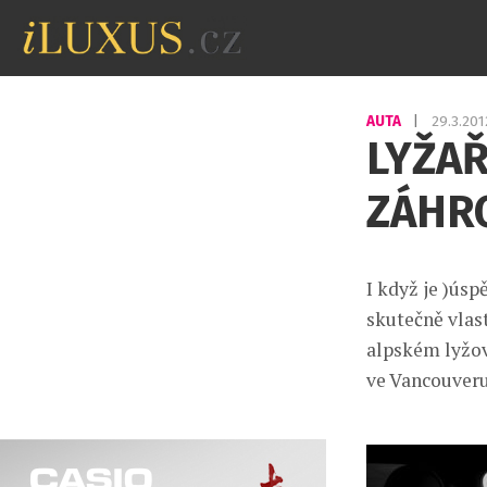
AUTA
|
29.3.20
LYŽA
ZÁHRO
I když je )úsp
skutečně vlas
alpském lyžov
ve Vancouveru