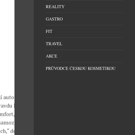
REALITY
GASTRO
FIT
TRAVEL
AKCE
PRŮVODCE ČESKOU KOSMETIKOU
í auto, které
ravdu hodně a
mfort,
é samozřejmě
ech,“ dodává