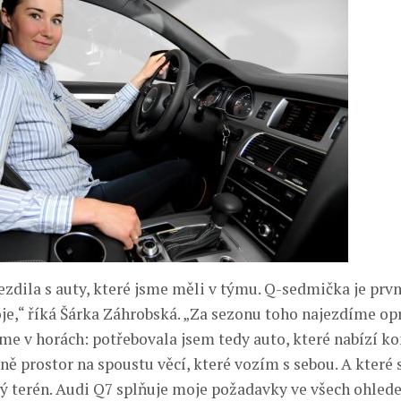
zdila s auty, které jsme měli v týmu. Q-sedmička je prvn
je,“ říká Šárka Záhrobská. „Za sezonu toho najezdíme op
íme v horách: potřebovala jsem tedy auto, které nabízí ko
vně prostor na spoustu věcí, které vozím s sebou. A kter
ý terén. Audi Q7 splňuje moje požadavky ve všech ohled