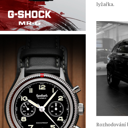
lyžařka.
Rozhodování b