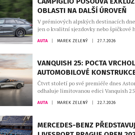
CAMPIGLIO POSOUVÁ EXKLUZ
OBLASTI NA DALŠÍ ÚROVEŇ
V prémiových alpských destinacích dne
jen o kvalitní sjezdovky nebo špičkové h
větší roli hrají značky, které dokážou do
AUTA
|
MAREK ZELENÝ
|
27.7.2026
charakter místa. Madonna di Campiglio 
už dvanáct let prostřednictvím partners
společností Audi, jež se stala nedílnou 
VANQUISH 25: POCTA VRCHO
života tohoto prestižního střediska. Sp
AUTOMOBILOVÉ KONSTRUKC
nevzniklo pouze z marketingových důvo
Madonna […]
Čtvrt století po své premiéře dnes Asto
odhaluje limitovanou edici Vanquish 25
poctu třem generacím tohoto slavného 
AUTA
|
MAREK ZELENÝ
|
22.7.2026
automobilu, vytvořenou zakázkovým od
Aston Martin. Designéři a umělečtí řem
divize zakázkových úprav Q by Aston M
MERCEDES-BENZ PŘEDSTAVUJ
uplatňují své bezkonkurenční zkušenost
LIVESPORT PRAGUE OPEN 20