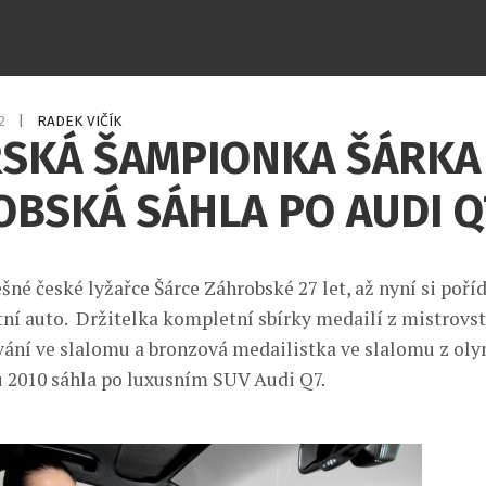
12
|
RADEK VIČÍK
ŘSKÁ ŠAMPIONKA ŠÁRKA
BSKÁ SÁHLA PO AUDI Q
ěšné české lyžařce Šárce Záhrobské 27 let, až nyní si poříd
tní auto. Držitelka kompletní sbírky medailí z mistrovst
ání ve slalomu a bronzová medailistka ve slalomu z oly
 2010 sáhla po luxusním SUV Audi Q7.