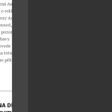
zná Audi a
 o reklamy,
Vozy Audi mají
í posed, mám
pozor, ale
obavy
ovede na hory:
a tréninky a
 ho pěkně
A DI