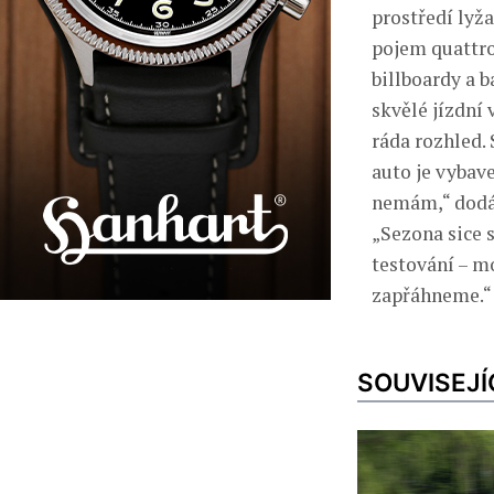
prostředí lyž
pojem quattro
billboardy a 
skvělé jízdní
ráda rozhled.
auto je vybav
nemám,“ dodáv
„Sezona sice 
testování – m
zapřáhneme.“
SOUVISEJÍ