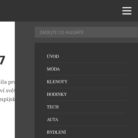
7
ÚVOD
MÓDA
ila první
KLENOTY
ví světa v
HODINKY
mpijských her
TECH
AUTA
BYDLENÍ