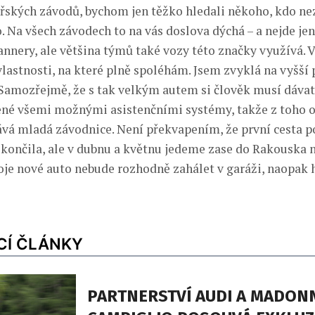
ařských závodů, bychom jen těžko hledali někoho, kdo ne
. Na všech závodech to na vás doslova dýchá – a nejde jen
bannery, ale většina týmů také vozy této značky využívá. 
 vlastnosti, na které plně spoléhám. Jsem zvyklá na vyšš
 Samozřejmě, že s tak velkým autem si člověk musí dávat 
ené všemi možnými asistenčními systémy, takže z toho 
á mladá závodnice. Není překvapením, že první cesta p
skončila, ale v dubnu a květnu jedeme zase do Rakouska n
oje nové auto nebude rozhodně zahálet v garáži, naopak
CÍ ČLÁNKY
PARTNERSTVÍ AUDI A MADONN