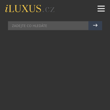
AUTA
|
13.5.2012
|
RADEK VIČÍK
BMW SPOLUPRACUJE S
LUXUSNÍM ZÁMECKÝM
HOTELEM CHATEAU MCELY
BMW Group Česká republika se dohodla na
exkluzivní spolupráci se stylovým zámeckým
hotelem Chateau Mcely. Během návštěvy či
pobytu mají návštěvníci možnost si otestovat
některý z prémiových vozů BMW, který je zde k
tomuto účelu k dispozici. Vůz je možné nejen
otestovat, ale je možné si jej zapůjčit i na výlet do
krásného okolí zámku. Flotila vozů se bude v