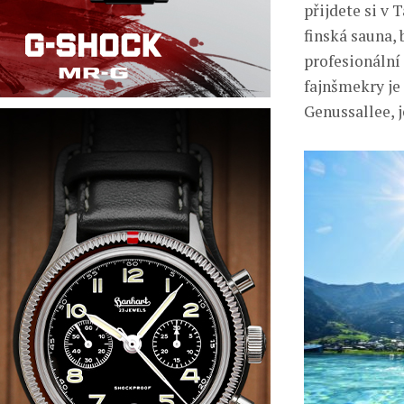
přijdete si v
finská sauna,
profesionální 
fajnšmekry je 
Genussallee, 