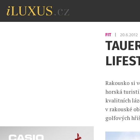
FIT
|
20.6.2012
TAUER
LIFES
Rakousko si vě
horská turist
kvalitních lá
v rakouské ob
golfových hřiš