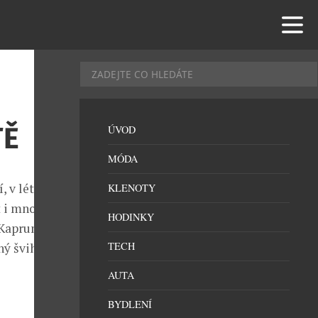
TĚ
ÚVOD
MÓDA
, v létě
KLENOTY
it i množstvím
HODINKY
 Kaprun
TECH
ný švih na
AUTA
BYDLENÍ