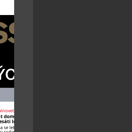
lnisvet.cz
t domů po
sáti letech
 se letos vrátí
i rodin, které