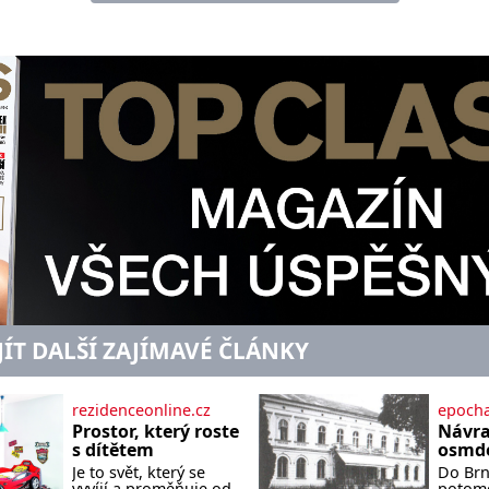
JÍT DALŠÍ ZAJÍMAVÉ ČLÁNKY
rezidenceonline.cz
epocha
Prostor, který roste
Návra
s dítětem
osmde
Je to svět, který se
Do Brna
vyvíjí a proměňuje od
potomc