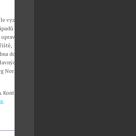
íle vyzkoušet
nápadů
á opravdu
iště,
ubna do
slavných
reg Norman,
. Kontakty a
z
.