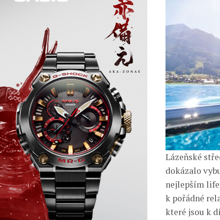
Lázeňské stře
dokázalo vybu
nejlepším lif
k pořádné rela
které jsou k d