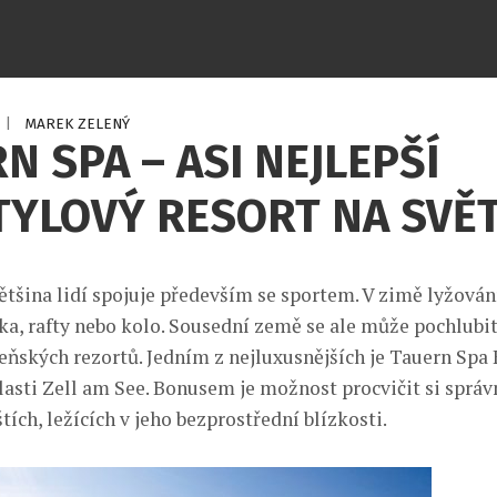
|
MAREK ZELENÝ
N SPA – ASI NEJLEPŠÍ
TYLOVÝ RESORT NA SVĚ
tšina lidí spojuje především se sportem. V zimě lyžování
ika, rafty nebo kolo. Sousední země se ale může pochlub
zeňských rezortů. Jedním z nejluxusnějších je Tauern Spa
lasti Zell am See. Bonusem je možnost procvičit si správ
tích, ležících v jeho bezprostřední blízkosti.