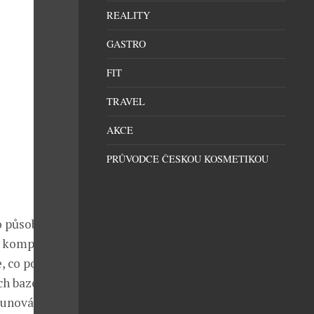
REALITY
GASTRO
FIT
TRAVEL
AKCE
PRŮVODCE ČESKOU KOSMETIKOU
o působení
 komplex stal
, co potřebují
ch bazénů,
aunování,