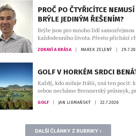
inovátorů a milovníků zdravého životní
PROČ PO ČTYŘICÍTCE NEMUSÍ
Atrey a Kateřina Rae. […]
BRÝLE JEDINÝM ŘEŠENÍM?
Brýle jsou pro mnoho lidí samozřejmou 
každodenního života. Přesto přichází ch
začnou být spíše omezením než pomoc
ZDRAVÍ A KRÁSA
|
MAREK ZELENÝ
|
29.7.2
Zejména po čtyřicítce, kdy se objevuje 
neboli věkem podmíněná ztráta schopn
zaostřovat na blízko, mnoho lidí zjišťuje
GOLF V HORKÉM SRDCI BENÁ
několika párů brýlí není vždy nejpraktičt
Každý, kdo miluje Itálii, zná ten pocit:
Paradoxně si řada z nich ani neuvědomuj
sebou necháme Brennerský průsmyk, p
Alpy, a hory najednou vystřídá naprostá 
GOLF
|
JAN LIDMAŇSKÝ
|
22.7.2026
sahá až k horizontu – a zde už začíná B
skutečná Itálie, kde „kvetou citrony“, ja
oslavoval Goethe již v 18. století. Jen 
dohodil jižně od Padovy […]
DALŠÍ ČLÁNKY Z RUBRIKY ›