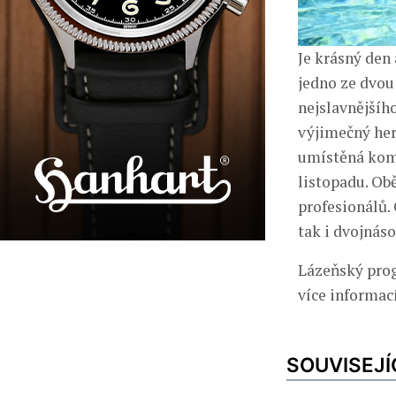
Je krásný den
jedno ze dvou
nejslavnějšíh
výjimečný her
umístěná komp
listopadu. Ob
profesionálů. 
tak i dvojnás
Lázeňský prog
více informac
SOUVISEJÍ