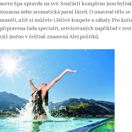
 Tauern Spa opravdu na své. Součástí komplexu jsou bylin
 biosauna nebo aromatická parní lázeň. O unavené tělo se 
maséři, užít si můžete i léčivé koupele a zábaly. Pro kul
připravena řada specialit, servírovaných například v rest
jejíž jméno v češtině znamená Alej požitků.