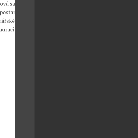
ková sauna,
postarají
inářské
auraci