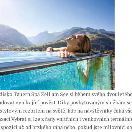
disko Tauern Spa Zell am See si během svého dvouletéh
dovat vynikající pověst. Díky poskytovaným službám se
estylovým rezortem na světě, kde na návštěvníky čeká vše
xaci.Vybrat si lze z řady vnitřních i venkovních termální
ispozici už od brzkého rána nebo, pokud jste milovníci s