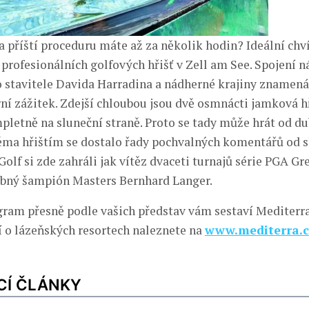
 a příští proceduru máte až za několik hodin? Ideální chv
 profesionálních golfových hřišť v Zell am See. Spojení 
o stavitele Davida Harradina a nádherné krajiny znamen
ní zážitek. Zdejší chloubou jsou dvě osmnácti jamková hř
letně na sluneční straně. Proto se tady může hrát od d
ěma hřištím se dostalo řady pochvalných komentářů od 
Golf si zde zahráli jak vítěz dvaceti turnajů série PGA G
obný šampión Masters Bernhard Langer.
ram přesně podle vašich představ vám sestaví Mediterra
í o lázeňských resortech naleznete na
www.mediterra.c
CÍ ČLÁNKY