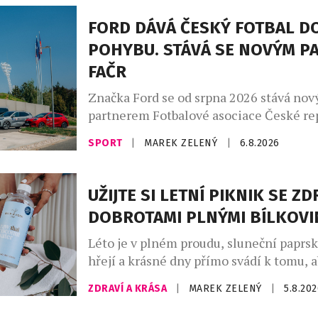
FORD DÁVÁ ČESKÝ FOTBAL D
POHYBU. STÁVÁ SE NOVÝM P
FAČR
Značka Ford se od srpna 2026 stává no
partnerem Fotbalové asociace České rep
rámci tříleté spolupráce zajistí mobilit
SPORT
|
MAREK ZELENÝ
|
6.8.2026
reprezentačních týmů i českého fotbalu
Partnerství, které ponese slogan „Dáv
fotbal do pohybu“, propojuje praktickou
UŽIJTE SI LETNÍ PIKNIK SE Z
ambicí podílet se na dlouhodobé promě
DOBROTAMI PLNÝMI BÍLKOVI
fotbalového prostředí. Ford vstupuje do
fotbalu v […]
Léto je v plném proudu, sluneční paprs
hřejí a krásné dny přímo svádí k tomu,
trávili čas venku. A co k pravému létu pa
ZDRAVÍ A KRÁSA
|
MAREK ZELENÝ
|
5.8.20
dokonalý piknik a dobré a zdravé dobro
lovebrandu Wild & Coco, za kterým stoj