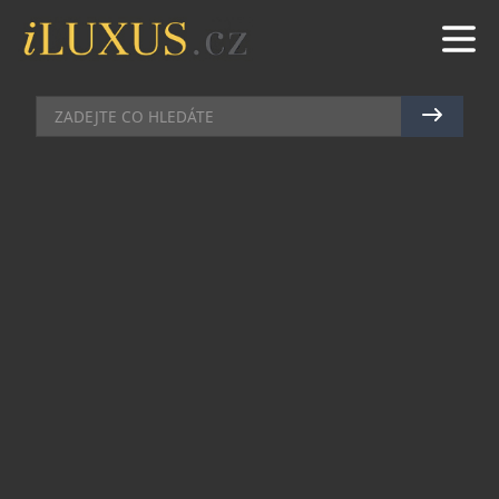
AUTA
|
26.6.2012
|
RADEK VIČÍK
SPECIÁL FERRARI PRO ČÍNU
PŘIJDE NA 880 000 USD
Čína je mezi výrobci rychlých a luxusních aut
velkým hitem. Pozadu nemohla zůstat ani značka
Ferrari. Pro dvacet movitých obyvatel Říše středu
připravila jedinečný speciál Ferrari 458 Italia
China Limited Edition. Vůz oslavuje dvacet let
oficiální přítomnosti této značky v Číně.