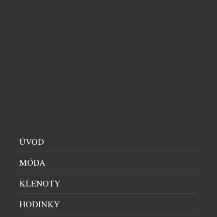
MERCEDES-BENZ PŘEDSTAVUJE NA WTA
LIVESPORT PRAGUE OPEN 2026
AUTA
|
20.7.2026
Mercedes-Benz je od letošního roku globálním
partnerem ženského tenisu (WTA, Women’s Tennis
Association) a aktivně se zapojuje do turnajů
kategorie WTA 1000, 500 a 250. Nejrozsáhlejší
program uvedení zcela nových modelů v historii
ÚVOD
značky Mercedes-Benz pokračuje také v České
republice. Tenisový turnaj WTA Livesport Prague
MÓDA
Open 2026 je místem pro národní premiéru
KLENOTY
Mercedes-Benz VLE. Mercedes-Benz […]
HODINKY