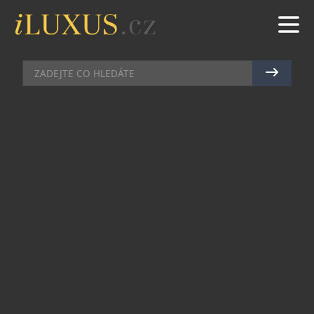
AUTA
|
28.6.2012
|
RADEK VIČÍK
BENTLEY PRAHA SE OTEVÍRÁ V
SRDCI HLAVNÍHO MĚSTA ČESKÉ
REPUBLIKY
Bentley posiluje svou pozici na středoevropském
trhu otevřením zastoupení Bentley Praha, které je
součástí sítě Porsche Inter Auto CZ. Nové
prodejní a servisní místo leží v srdci hlavního
města ČR. Moderní showroom nabízí
profesionální prodejní a poprodejní služby.