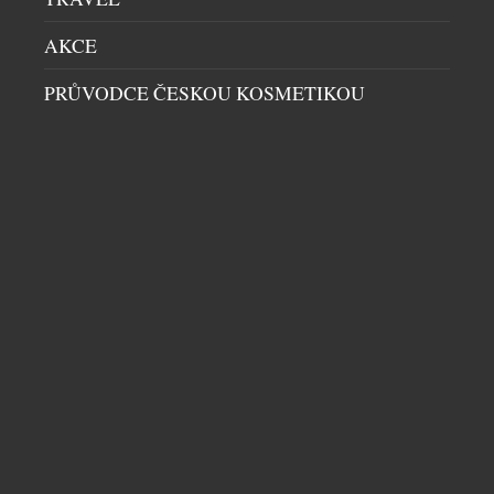
AKCE
PRŮVODCE ČESKOU KOSMETIKOU
UNIKÁTNÍ VŮZ PRO DIGITÁLNÍ NADVLÁDU
HRÁČŮ PO CELÉM SVĚTĚ VE HŘE CALL OF
DUTY
AUTA
|
16.7.2026
Společnost Aston Martin dnes představuje model
Dreadnought, čistě digitální vozidlo vojenské
specifikace navržené exkluzivně pro novou hru Call
of Duty: Modern Warfare 4. Toto nekompromisní a
záměrně extrémní dílo, vytvořené ve spolupráci s
vývojáři a vydavateli hry, společnostmi Infinity
Ward a Activision, kombinuje vysoký výkon a
DALŠÍ ČLÁNKY Z RUBRIKY ›
luxusní DNA značky Aston Martin s virtuálním
prostředím Call […]