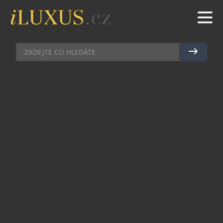
AUTA
|
24.7.2012
|
RADEK VIČÍK
BMW HLAVNÍM PARTNEREM
HUDEBNÍHO FESTIVALU V
ČESKÉM KRUMLOVĚ
Dokonalá harmonie tónů a tvarů. BMW Group
Česká republika je hlavním partnerem
Mezinárodního hudebního festivalu v Českém
Krumlově. V rámci 21. ročníků této celosvětově
uznávané hudební akce budou vozy BMW
zajišťovat přepravu interpretů, ale také VIP hostů
a osobností. Za tímto účelem je připraveno 27
automobilů BMW různých tříd. Nechybějí mezi