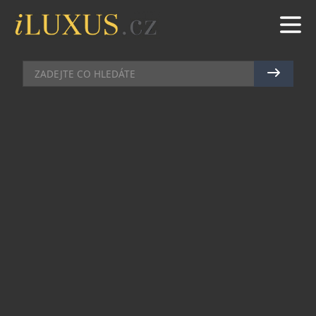
MÓDA
|
24.7.2012
|
HANA ZEJDOVÁ
LOUIS VUITTON – IKONA
DOSTÁVÁ NOVOU PODOBU
Cestovní kabela Keepall, která vznikla v roce
1930, má mezi klasickými modely Louis Vuitton
kultovní status. Historie Keepall dokonale
ilustruje odbornost a neustálý pokrok, který je pro
produkty značky typický. Po první voděodolné
verzi z roku 2007, která byla uvedena na trh při
příležitosti třicetiletého výročí Louis Vuitton
Cup, značka nyní představuje nový Keepall
v tradičních barvách tohoto jachtařského