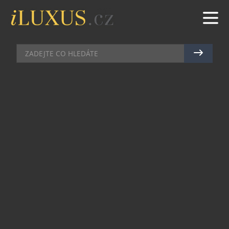
AUTA
|
14.9.2012
|
RADEK VIČÍK
TOP CLASS NA EXKLUZIVNÍM
PŘEDSTAVENÍ NOVÉ GENERACE
RANGE ROVERU
Přední český magazín o luxusu, který je určený
pouze těm nejúspěšnějším a nejnáročnějším
čtenářům, se dostal mezi vybraná média, která
byla pozvána do V9dně přímo do rezidence
britské velvyslankyně v Rakousku. Důvodem
nebylo nic menšího, než oficiální představení
čtvrté generace legendárního Range Rover.