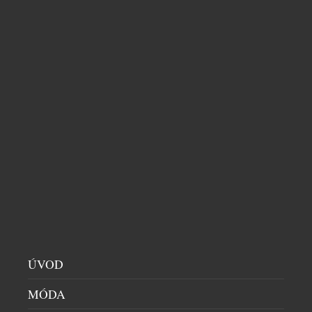
V rámci gala večera proběhla i módní přehlídka
luxusního spodního prádla La Perla
SOUVISEJÍCÍ ČLÁNKY
ÚVOD
MÓDA