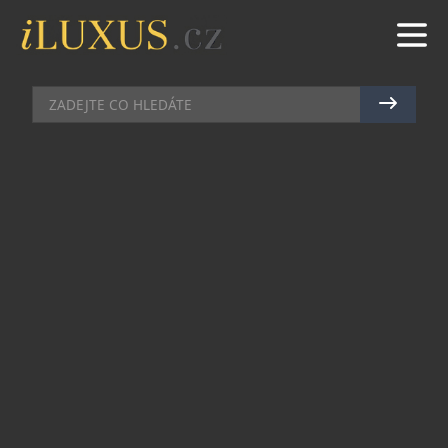
GOLF
|
4.12.2012
|
HANA ZEJDOVÁ
GALA VEČER CZECH MID-
AMATEUR TOUR
Slavnostní večer Czech Mid-Amateur Tour již
potřetí hostil hotel InterContinental v Pařížské
ulici. V restauraci Zlatá Praha, v posledním patře
hotelu s exkluzivním výhledem na Pražský hrad a
Staré Město se sešli u příležitosti vyhlášení
výsledků letošní sezóny nejen hráči, ale i golfoví
příznivci a četní hosté.