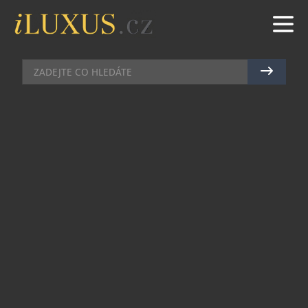
DÁMSKÝ SVĚT
|
11.12.2012
|
MAREK ZELENÝ
KLENOTNICKÁ PRÁCE VHODNÁ
DO LOŽNICE
Klenoty patří k ženám odnepaměti, stejně jako
hračky předurčené do ložnice. Právě těchto
předpokladů využila značka Lelo a předvánoční
trh zkrášlila exklusivním vibrátorem
Inez Gold
.
Jedná se o exemplář vyrobený z kvalitního 18kt
zlata s ručně leštěným povrchem a jemně
prohnutým tvarem, který jako by připomínal
prohýbající se ženu.