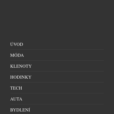
ÚVOD
MÓDA
KLENOTY
HODINKY
TECH
AUTA
LUXUSNÍ ZNAČKA MARC CAIN V PRAZE –
DAVID SPORT VÍTÁ NOVÝ BRAND V
BYDLENÍ