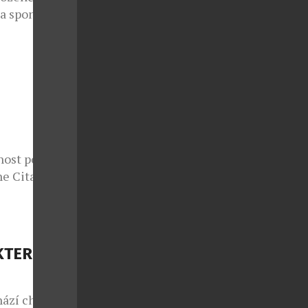
 a spontánní
lo také v
e sedmým
 v případě
nce druhé
ý každoročně
nost potká s
e Citadelle
azuje, že i
tančit bosá v
elle s duší
e jedna z
KTERÉ
. […]
hází chuť na