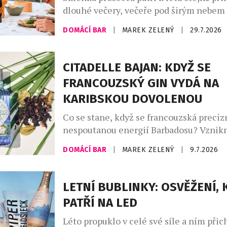
dlouhé večery, večeře pod širým nebem
setkání s přáteli. Své pevné místo si naš
DOMÁCÍ BAR
|
MAREK ZELENÝ
|
29.7.2026
našich skleničkách. Česká republika j
největším dovozcem prosecca na světě a
jemně perlivého frizzante jí patří doko
CITADELLE BAJAN: KDYŽ SE
místo. Mezinárodní den prosecca, kter
FRANCOUZSKÝ GIN VYDÁ NA
připadá na […]
KARIBSKOU DOVOLENOU
Co se stane, když se francouzská preciz
nespoutanou energií Barbadosu? Vznikn
Bajan – limitovaná edice ginu, která dok
DOMÁCÍ BAR
|
MAREK ZELENÝ
|
9.7.2026
francouzská elegance si umí zout boty a 
písku. Spojuje v sobě umění značky Citad
ostrova, kde se zrodil rum. Výsledkem j
LETNÍ BUBLINKY: OSVĚŽENÍ, 
nejzajímavějších novinek letošního roku
PATŘÍ NA LED
Léto propuklo v celé své síle a ním přic