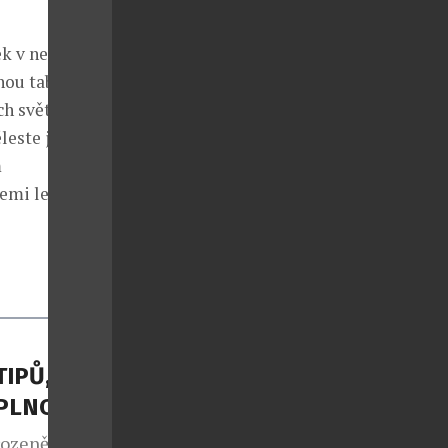
ek v nejvyšším
nou tabuli až
ch světových
leste je 170
m
řemi lety jako
TIPŮ, JAK
APLNO
rozeně jako