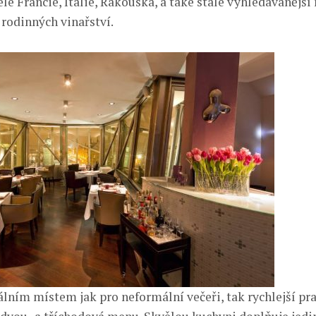
elé Francie, Itálie, Rakouska, a také stále vyhledávanějš
 rodinných vinařství.
álním místem jak pro neformální večeři, tak rychlejší pr