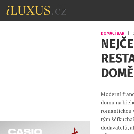
DOMÁCÍ BAR
|
NEJČE
RESTA
DOMĚ
Moderní franc
domu na břehu
romantickou v
tým šéfkuchař
dodavatelů, a