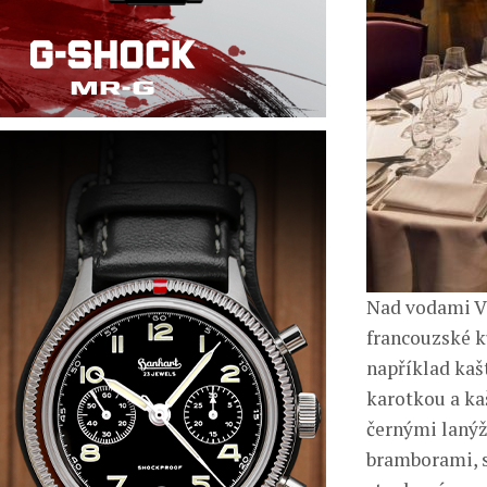
Nad vodami Vl
francouzské k
například kaš
karotkou a ka
černými lanýž
bramborami, s