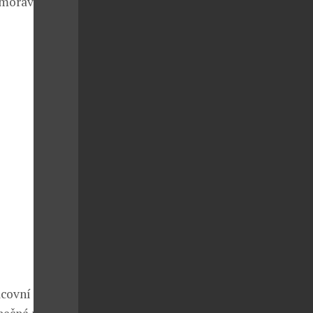
í moravská
acovní oběd,