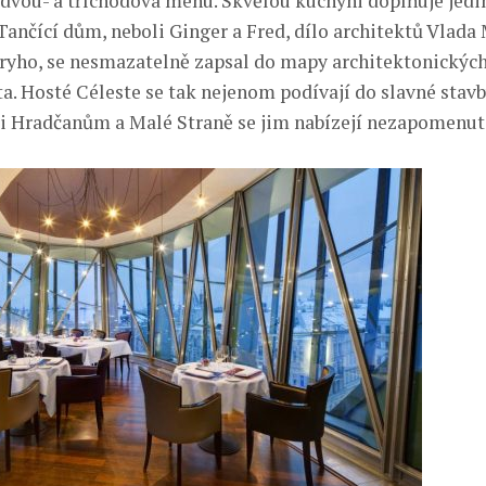
dvou- a tříchodová menu. Skvělou kuchyni doplňuje jedi
 Tančící dům, neboli Ginger a Fred, dílo architektů Vlada
ryho, se nesmazatelně zapsal do mapy architektonickýc
. Hosté Céleste se tak nejenom podívají do slavné stavby,
i Hradčanům a Malé Straně se jim nabízejí nezapomenut