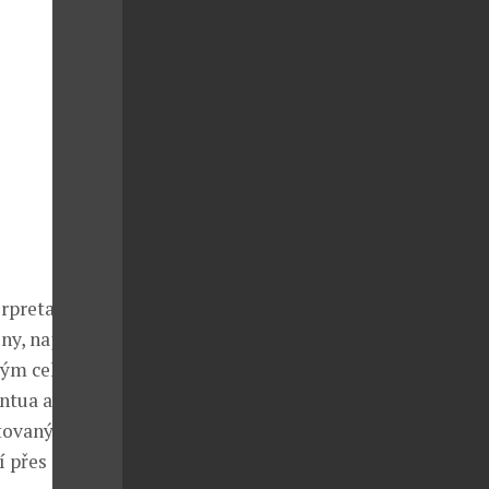
rpretaci
ny, najdou
atým celerem,
ntua a
itovanými
í přes dvě