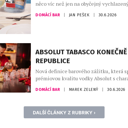
něco víc než jen na obyčejný vychlazený
Champagne Riviera Demi Sec a Anna d
DOMÁCÍ BAR
|
JAN PEŠEK
|
30.6.2026
Ice Edition ukazují, že šumivá vína mo
úplně nový zážitek, pokud se servírují 
ledu. Právě tehdy se naplno rozvine jej
sladkost, jiskřivá svěžest i […]
ABSOLUT TABASCO KONEČNĚ 
REPUBLICE
Nová definice barového zážitku, která s
prémiovou kvalitu vodky Absolut s char
pálivostí omáček TABASCO® pro ty, kteř
DOMÁCÍ BAR
|
MAREK ZELENÝ
|
30.6.2026
intenzitu bez kompromisů. Oficiální př
žhavé novinky Absolut® TABASCO™ pro
pražském Twist Baru, kde měli hosté m
DALŠÍ ČLÁNKY Z RUBRIKY ›
premiérově ochutnat drinky určené všem
nebojí trochu přiostřit. Globální trend „