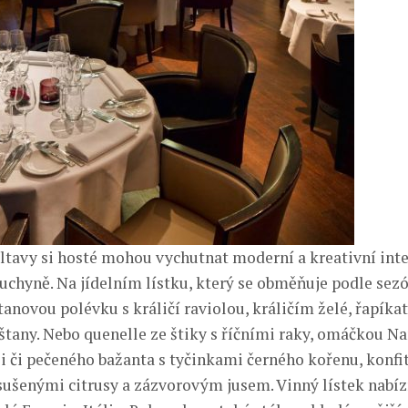
tavy si hosté mohou vychutnat moderní a kreativní inte
uchyně. Na jídelním lístku, který se obměňuje podle sezó
tanovou polévku s králičí raviolou, králičím želé, řapík
štany. Nebo quenelle ze štiky s říčními raky, omáčkou Na
i či pečeného bažanta s tyčinkami černého kořenu, konf
ušenými citrusy a zázvorovým jusem. Vinný lístek nabíz